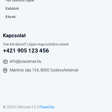
Téli fashion cipők
Kabátok
Kések
Kapcsolat
Van kérdésed? Lépjen kapcsolatba velünk
+421 905 123 456
info@plazamax.hu
Mártírok útja 154, 8000 Székesfehérvár
© 2024 | Változat 3.2.0
PlazaCity