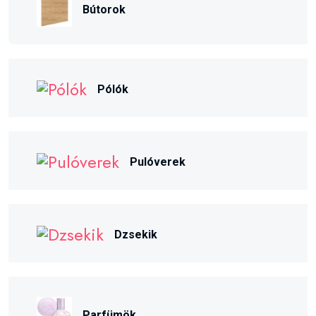
Bútorok
Pólók
Pulóverek
Dzsekik
Parfümök