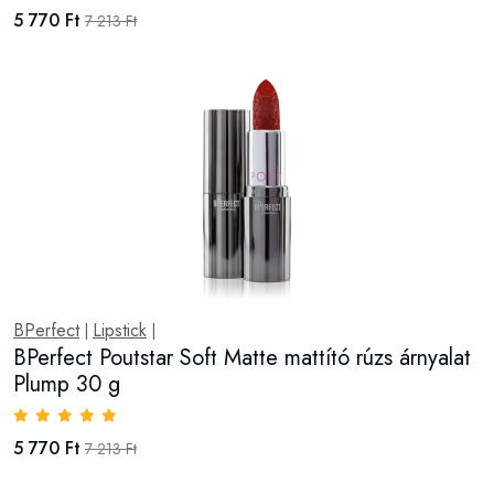
5 770 Ft
7 213 Ft
BPerfect
Lipstick
|
|
BPerfect Poutstar Soft Matte mattító rúzs árnyalat
Plump 30 g
5 770 Ft
7 213 Ft