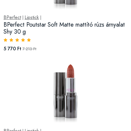
BPerfect
Lipstick
|
|
BPerfect Poutstar Soft Matte mattító rúzs árnyalat
Shy 30 g
5 770 Ft
7 213 Ft
BPerfect
Lipstick