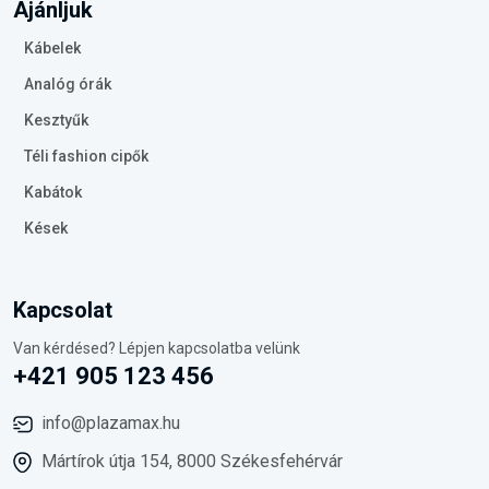
Ajánljuk
Kábelek
Analóg órák
Kesztyűk
Téli fashion cipők
Kabátok
Kések
Kapcsolat
Van kérdésed? Lépjen kapcsolatba velünk
+421 905 123 456
info@plazamax.hu
Mártírok útja 154, 8000 Székesfehérvár