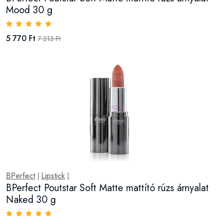
Mood 30 g
5 770 Ft
7 213 Ft
BPerfect
Lipstick
|
|
BPerfect Poutstar Soft Matte mattító rúzs árnyalat
Naked 30 g