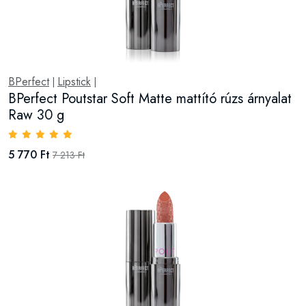
BPerfect
Lipstick
|
|
BPerfect Poutstar Soft Matte mattító rúzs árnyalat
Raw 30 g
5 770 Ft
7 213 Ft