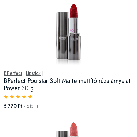
BPerfect
Lipstick
|
|
BPerfect Poutstar Soft Matte mattító rúzs árnyalat
Power 30 g
5 770 Ft
7 213 Ft