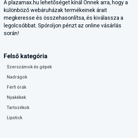
A plazamax.hu lehetőséget kínál Önnek arra, hogy a
különböző webáruházak termékeinek árait
megkeresse és összehasonlítsa, és kiválassza a
legolcsóbbat. Spóroljon pénzt az online vásárlás
során!
Felső kategória
Szerszámok és gépek
Nadrágok
Férfi órák
Nyakékek
Tartozékok
Lipstick