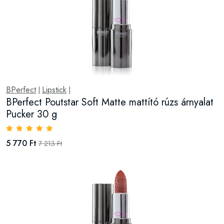
BPerfect
Lipstick
|
|
BPerfect Poutstar Soft Matte mattító rúzs árnyalat
Pucker 30 g
5 770 Ft
7 213 Ft