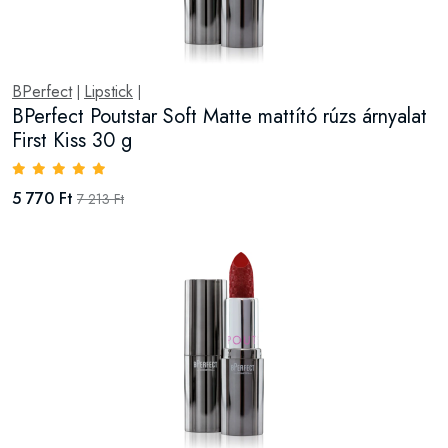
BPerfect
Lipstick
|
|
BPerfect Poutstar Soft Matte mattító rúzs árnyalat
First Kiss 30 g
5 770 Ft
7 213 Ft