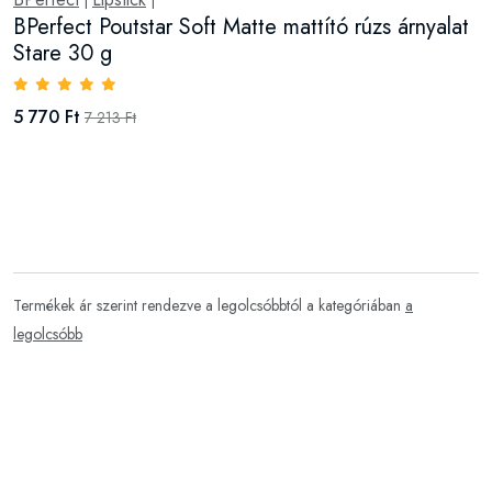
|
|
BPerfect Poutstar Soft Matte mattító rúzs árnyalat
Stare 30 g
5 770 Ft
7 213 Ft
Termékek ár szerint rendezve a legolcsóbbtól a kategóriában
a
legolcsóbb