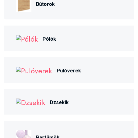
Bútorok
Pólók
Pulóverek
Dzsekik
Parfümök