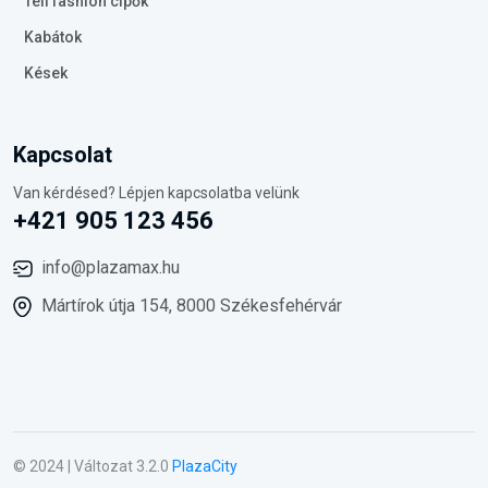
Téli fashion cipők
Kabátok
Kések
Kapcsolat
Van kérdésed? Lépjen kapcsolatba velünk
+421 905 123 456
info@plazamax.hu
Mártírok útja 154, 8000 Székesfehérvár
© 2024 | Változat 3.2.0
PlazaCity