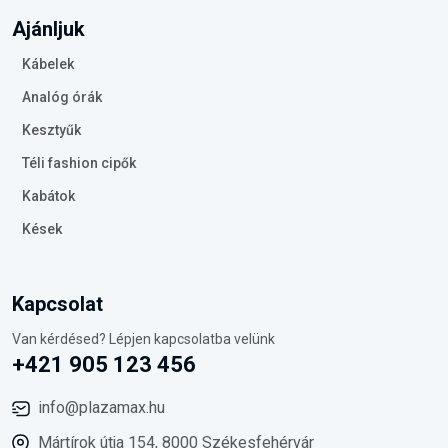
Ajánljuk
Kábelek
Analóg órák
Kesztyűk
Téli fashion cipők
Kabátok
Kések
Kapcsolat
Van kérdésed? Lépjen kapcsolatba velünk
+421 905 123 456
info@plazamax.hu
Mártírok útja 154, 8000 Székesfehérvár