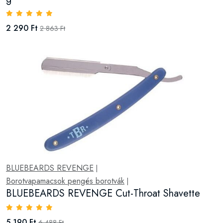
2 290 Ft
2 863 Ft
BLUEBEARDS REVENGE
|
Borotvapamacsok pengés borotvák
|
BLUEBEARDS REVENGE Cut-Throat Shavette
5 190 Ft
6 488 Ft