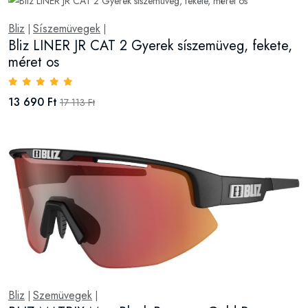
Bliz
Síszemüvegek
|
|
Bliz LINER JR CAT 2 Gyerek síszemüveg, fekete,
méret os
13 690 Ft
17 113 Ft
Bliz
Szemüvegek
|
|