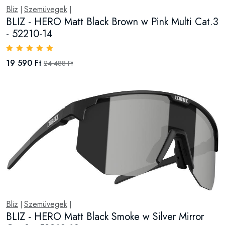
Bliz
Szemüvegek
|
|
BLIZ - HERO Matt Black Brown w Pink Multi Cat.3
- 52210-14
19 590 Ft
24 488 Ft
Bliz
Szemüvegek
|
|
BLIZ - HERO Matt Black Smoke w Silver Mirror