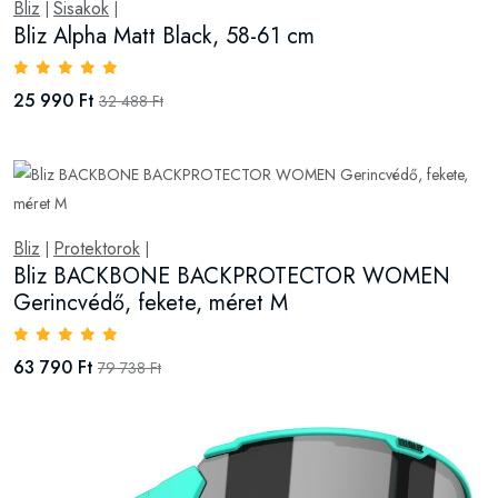
Bliz
Sisakok
|
|
Bliz Alpha Matt Black, 58-61 cm
25 990 Ft
32 488 Ft
Bliz
Protektorok
|
|
Bliz BACKBONE BACKPROTECTOR WOMEN
Gerincvédő, fekete, méret M
63 790 Ft
79 738 Ft