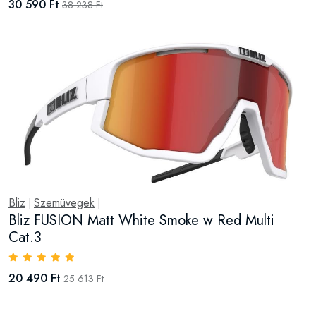
30 590 Ft
38 238 Ft
Bliz
Szemüvegek
|
|
Bliz FUSION Matt White Smoke w Red Multi
Cat.3
20 490 Ft
25 613 Ft