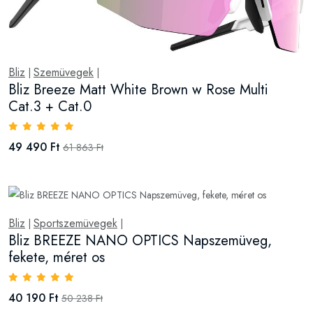
Bliz
Szemüvegek
|
|
Bliz Breeze Matt White Brown w Rose Multi
Cat.3 + Cat.0
49 490 Ft
61 863 Ft
Bliz
Sportszemüvegek
|
|
Bliz BREEZE NANO OPTICS Napszemüveg,
fekete, méret os
40 190 Ft
50 238 Ft