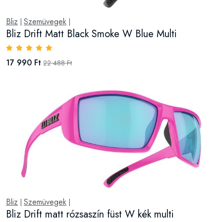
Bliz
Szemüvegek
|
|
Bliz Drift Matt Black Smoke W Blue Multi
17 990 Ft
22 488 Ft
Bliz
Szemüvegek
|
|
Bliz Drift matt rózsaszín füst W kék multi