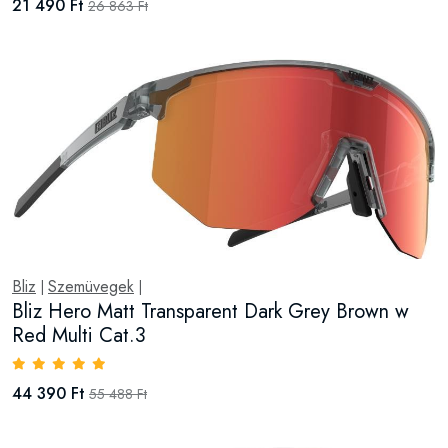
21 490 Ft
26 863 Ft
Bliz
Szemüvegek
|
|
Bliz Hero Matt Transparent Dark Grey Brown w
Red Multi Cat.3
44 390 Ft
55 488 Ft