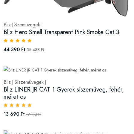
Bliz
Szemüvegek
|
|
Bliz Hero Small Transparent Pink Smoke Cat.3
44 390 Ft
55 488 Ft
Bliz
Síszemüvegek
|
|
Bliz LINER JR CAT 1 Gyerek síszemüveg, fehér,
méret os
13 690 Ft
17 113 Ft