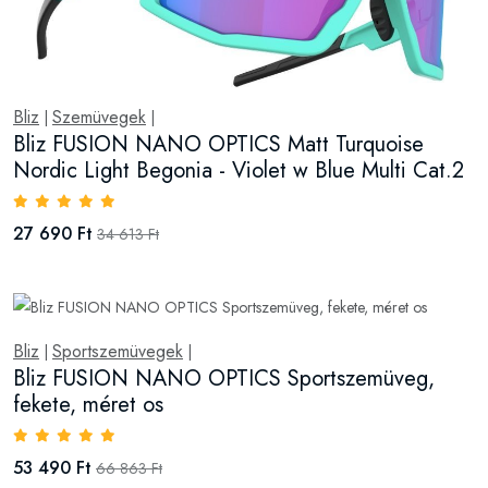
Bliz
Szemüvegek
|
|
Bliz FUSION NANO OPTICS Matt Turquoise
Nordic Light Begonia - Violet w Blue Multi Cat.2
27 690 Ft
34 613 Ft
Bliz
Sportszemüvegek
|
|
Bliz FUSION NANO OPTICS Sportszemüveg,
fekete, méret os
53 490 Ft
66 863 Ft