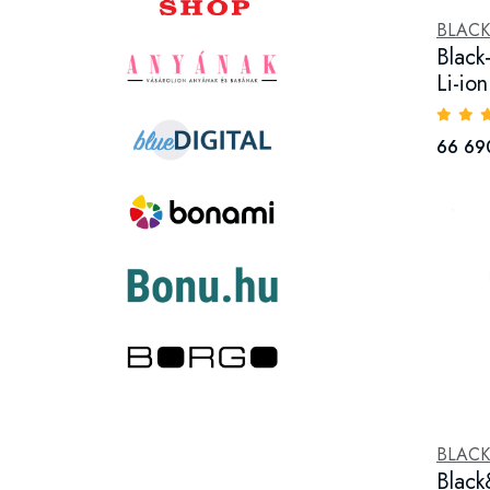
BLAC
Blac
Li-ion
66 69
BLAC
Blac