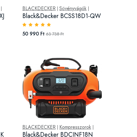
BLACKDECKER
Sövényvágók
|
|
|
XJ
Black&Decker BCSS18D1-QW
50 990 Ft
63 738 Ft
BLACKDECKER
Kompresszorok
|
|
8K
Black&Decker BDCINF18N