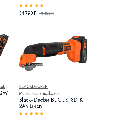
34 790 Ft
43 488 Ft
zek
BLACKDECKER
|
|
-QW
Multifunkciós eszközök
|
Black+Decker BDCOS18D1K
2Ah Li-ion