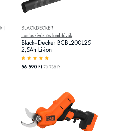
ák
BLACKDECKER
|
|
m
Lombszívók és lombfúvók
|
Black+Decker BCBL200L25
2,5Ah Li-ion
56 590 Ft
70 738 Ft