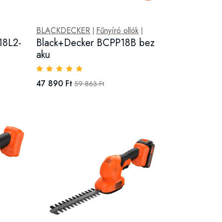
BLACKDECKER
Fűnyíró ollók
|
|
18L2-
Black+Decker BCPP18B bez
aku
47 890 Ft
59 863 Ft