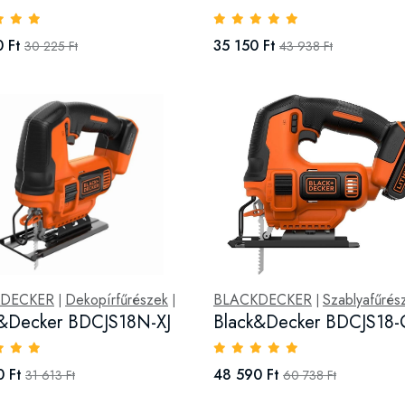
 Ft
35 150 Ft
30 225 Ft
43 938 Ft
KDECKER
Dekopírfűrészek
BLACKDECKER
Szablyafűrés
|
|
|
k&Decker BDCJS18N-XJ
Black&Decker BDCJS18
 Ft
48 590 Ft
31 613 Ft
60 738 Ft