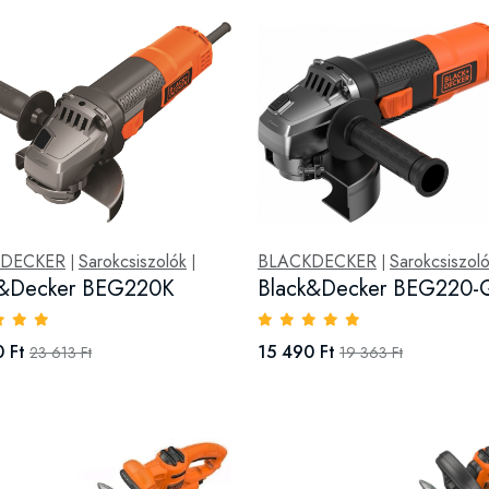
KDECKER
Sarokcsiszolók
BLACKDECKER
Sarokcsiszol
|
|
|
k&Decker BEG220K
Black&Decker BEG220-
 Ft
15 490 Ft
23 613 Ft
19 363 Ft