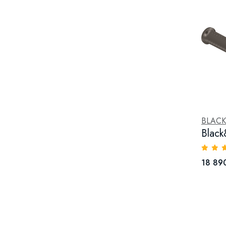
BLAC
Blac
18 890