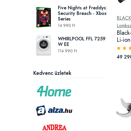
Five Nights at Freddys:
Security Breach - Xbox
BLAC
Series
Lombsz
14 990 Ft
Blac
WHIRLPOOL FFL 7259
Li-ion
W EE
114 990 Ft
49 29
Kedvenc üzletek