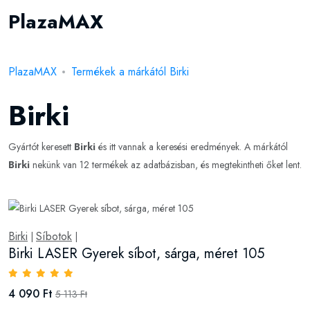
PlazaMAX
PlazaMAX
Termékek a márkától Birki
Birki
Gyártót keresett
Birki
és itt vannak a keresési eredmények. A márkától
Birki
nekünk van 12 termékek az adatbázisban, és megtekintheti őket lent.
Birki
Síbotok
|
|
Birki LASER Gyerek síbot, sárga, méret 105
4 090 Ft
5 113 Ft