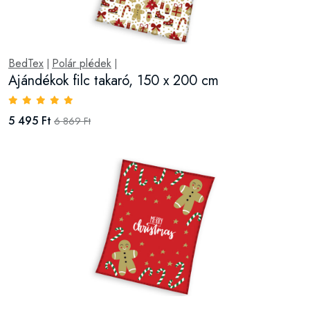
BedTex
Polár plédek
|
|
Ajándékok filc takaró, 150 x 200 cm
5 495 Ft
6 869 Ft