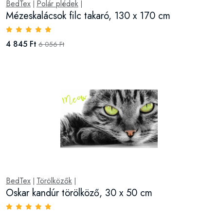
BedTex
Polár plédek
|
|
Mézeskalácsok filc takaró, 130 x 170 cm
4 845 Ft
6 056 Ft
BedTex
Törölközők
|
|
Oskar kandúr törölköző, 30 x 50 cm