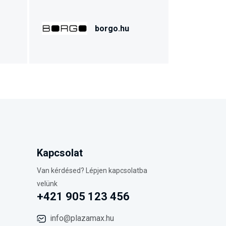
borgo.hu
Kapcsolat
Van kérdésed? Lépjen kapcsolatba
velünk
+421 905 123 456
info@plazamax.hu