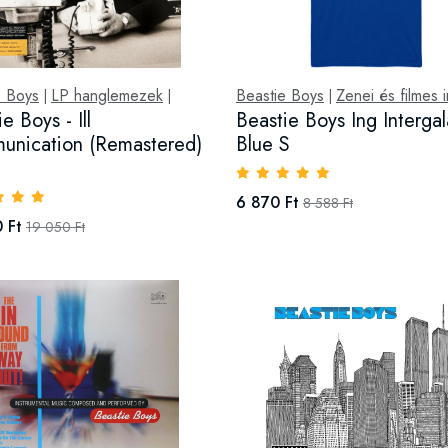
e Boys
LP hanglemezek
Beastie Boys
Zenei és filmes 
|
|
|
e Boys - Ill
Beastie Boys Ing Intergal
nication (Remastered)
Blue S
)
6 870 Ft
8 588 Ft
 Ft
19 050 Ft