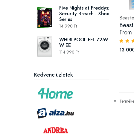
Five Nights at Freddys:
Security Breach - Xbox
Beasti
Series
Beast
14 990 Ft
From 
WHIRLPOOL FFL 7259
W EE
13 000
114 990 Ft
Kedvenc üzletek
Termékek