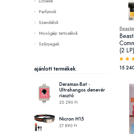
Dzsekik
Parfümök
Szandálok
Beasti
Mosógép tartozékok
Beasti
Commu
Szőnyegek
(2 LP
PC és konzoljátékok
Szerszámok és gépek
15 240
ajánlott termékek
Deramax-Bat -
Ultrahangos denevér
riasztó
20 290 Ft
Nicron H15
27 890 Ft