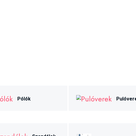
Pólók
Pulóver