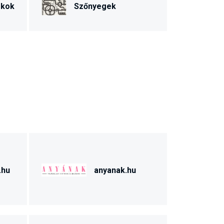
ékok
Szőnyegek
.hu
anyanak.hu