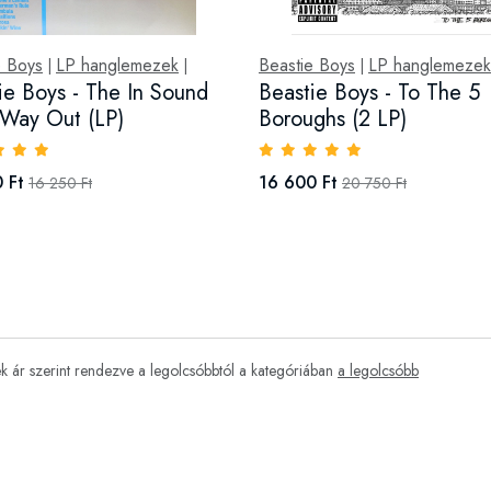
e Boys
LP hanglemezek
Beastie Boys
LP hanglemezek
|
|
|
ie Boys - The In Sound
Beastie Boys - To The 5
Way Out (LP)
Boroughs (2 LP)
 Ft
16 600 Ft
16 250 Ft
20 750 Ft
 ár szerint rendezve a legolcsóbbtól a kategóriában
a legolcsóbb