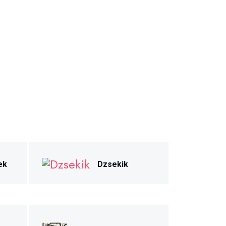
ek
Dzsekik