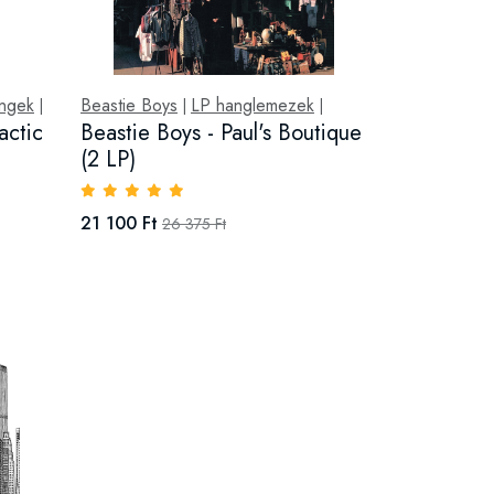
ingek
Beastie Boys
LP hanglemezek
|
|
|
actic
Beastie Boys - Paul's Boutique
(2 LP)
21 100 Ft
26 375 Ft