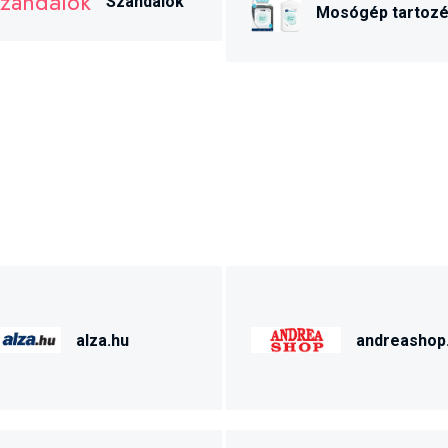
Szandálok
Mosógép tartoz
alza.hu
andreashop