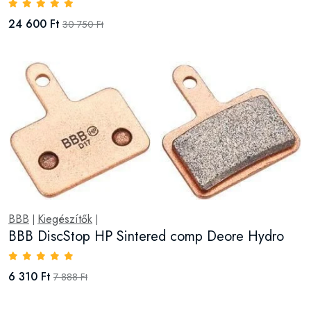
24 600 Ft
30 750 Ft
BBB
Kiegészítők
|
|
BBB DiscStop HP Sintered comp Deore Hydro
6 310 Ft
7 888 Ft