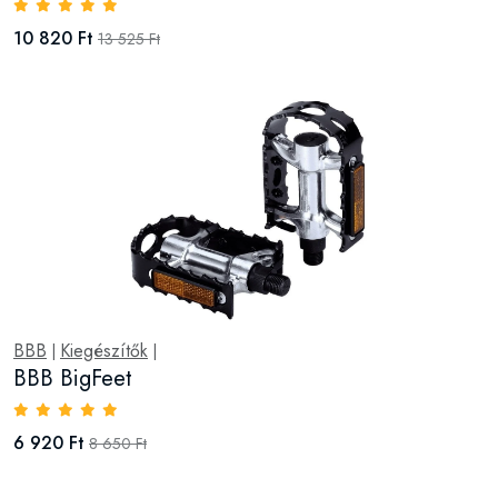
10 820 Ft
13 525 Ft
BBB
Kiegészítők
|
|
BBB BigFeet
6 920 Ft
8 650 Ft