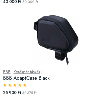
40 000 Ft
50 000 Ft
BBB
Kerékpár táskák
|
|
BBB AdaptCase Black
25 900 Ft
32 375 Ft