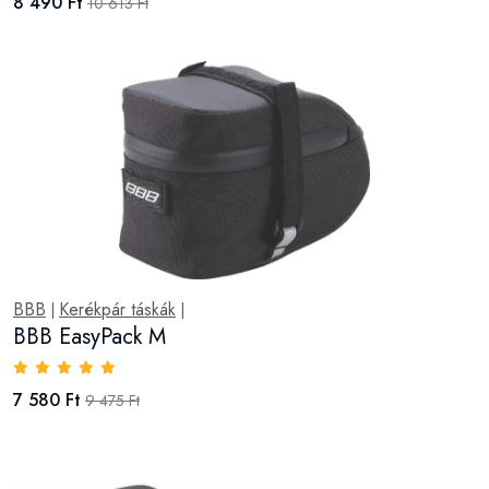
8 490 Ft
10 613 Ft
BBB
Kerékpár táskák
|
|
BBB EasyPack M
7 580 Ft
9 475 Ft