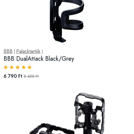
BBB
Palacktartók
|
|
BBB DualAttack Black/Grey
6 790 Ft
8 488 Ft