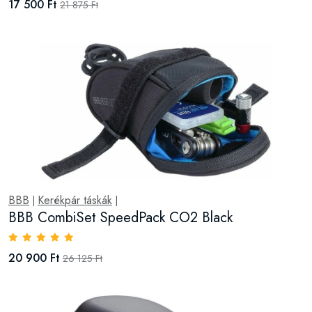
17 500 Ft
21 875 Ft
BBB
Kerékpár táskák
|
|
BBB CombiSet SpeedPack CO2 Black
20 900 Ft
26 125 Ft