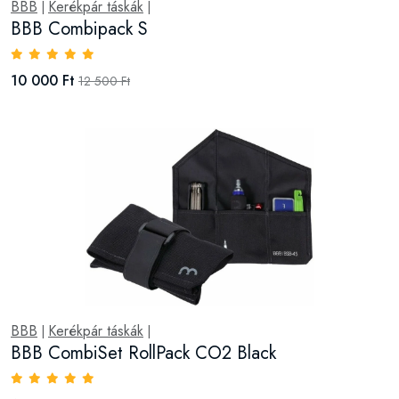
BBB
Kerékpár táskák
|
|
BBB Combipack S
10 000 Ft
12 500 Ft
BBB
Kerékpár táskák
|
|
BBB CombiSet RollPack CO2 Black