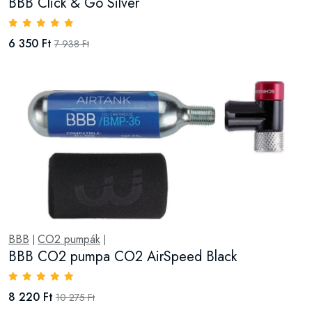
BBB Click & Go Silver
6 350 Ft
7 938 Ft
BBB
CO2 pumpák
|
|
BBB CO2 pumpa CO2 AirSpeed Black
8 220 Ft
10 275 Ft