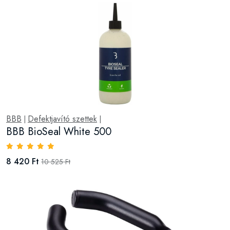
BBB
Defektjavító szettek
|
|
BBB BioSeal White 500
8 420 Ft
10 525 Ft