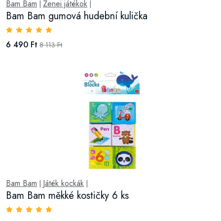
Bam Bam
Zenei játékok
|
|
Bam Bam gumová hudební kulička
6 490 Ft
8 113 Ft
Bam Bam
Játék kockák
|
|
Bam Bam měkké kostičky 6 ks