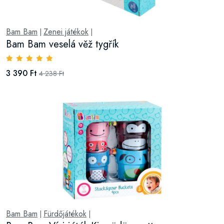
Bam Bam
Zenei játékok
|
|
Bam Bam veselá věž tygřík
3 390 Ft
4 238 Ft
Bam Bam
Fürdőjátékok
|
|