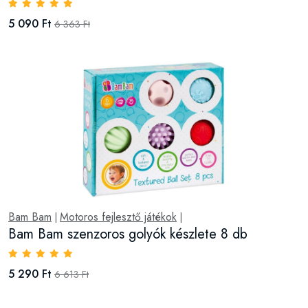
5 090 Ft
6 363 Ft
Bam Bam
Motoros fejlesztő játékok
|
|
Bam Bam szenzoros golyók készlete 8 db
5 290 Ft
6 613 Ft