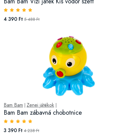
Bam Bam Vízi játék Kis vödör szett
4 390 Ft
5 488 Ft
Bam Bam
Zenei játékok
|
|
Bam Bam zábavná chobotnice
3 390 Ft
4 238 Ft