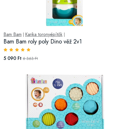
Bam Bam
Karika toronyépítők
|
|
Bam Bam roly poly Dino věž 2v1
5 090 Ft
6 363 Ft