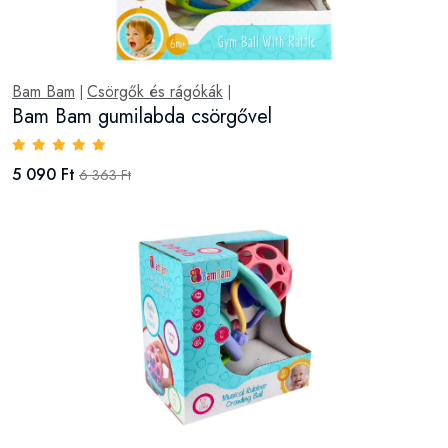
Bam Bam
Csörgők és rágókák
|
|
Bam Bam gumilabda csörgővel
5 090 Ft
6 363 Ft