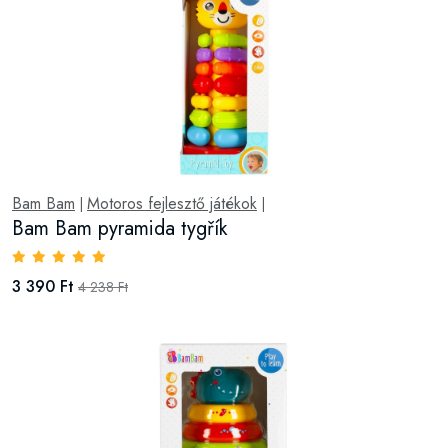
Bam Bam
Motoros fejlesztő játékok
|
|
Bam Bam pyramida tygřík
3 390 Ft
4 238 Ft