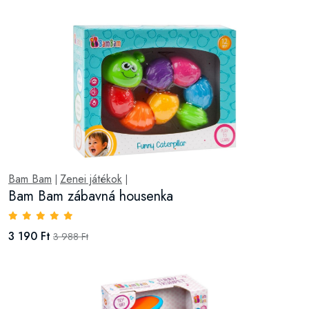
Bam Bam
Zenei játékok
|
|
Bam Bam zábavná housenka
3 190 Ft
3 988 Ft