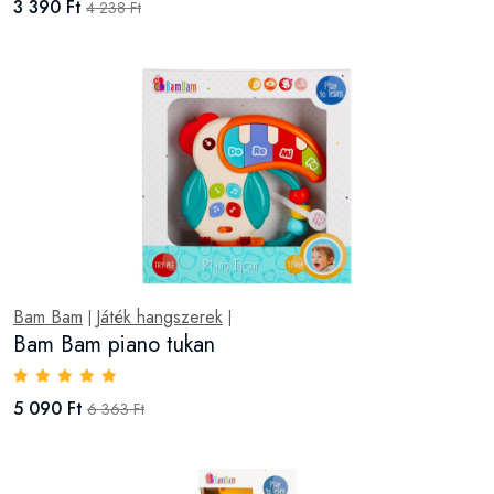
3 390 Ft
4 238 Ft
Bam Bam
Játék hangszerek
|
|
Bam Bam piano tukan
5 090 Ft
6 363 Ft