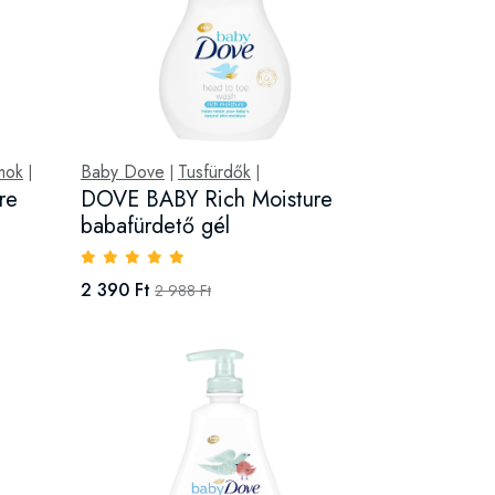
mok
Baby Dove
Tusfürdők
|
|
|
re
DOVE BABY Rich Moisture
babafürdető gél
2 390 Ft
2 988 Ft