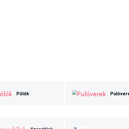
Pólók
Pulóver