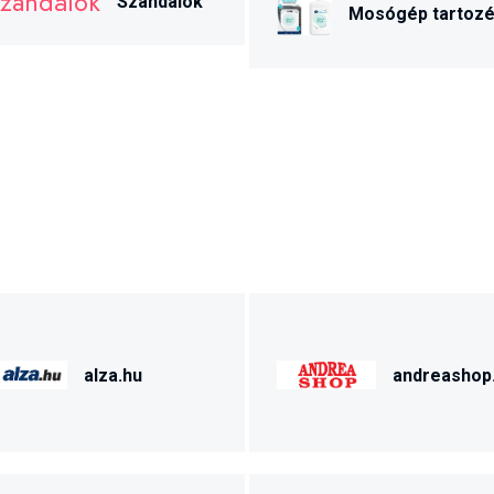
Szandálok
Mosógép tartoz
alza.hu
andreashop