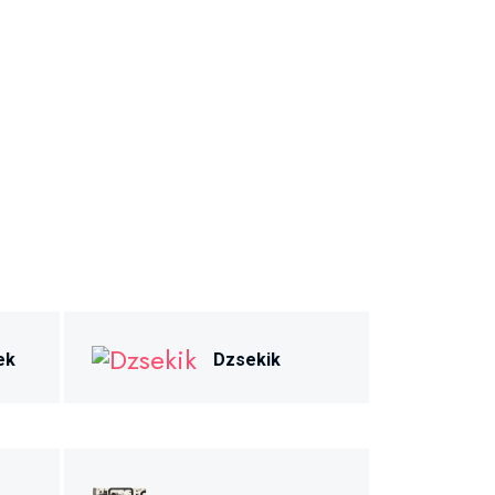
ek
Dzsekik