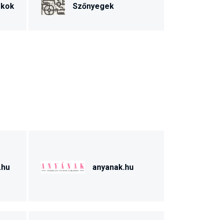
ékok
Szőnyegek
.hu
anyanak.hu