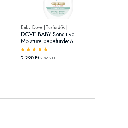
Baby Dove
Tusfürdők
|
|
DOVE BABY Sensitive
Moisture babafürdető
2 290 Ft
2 863 Ft