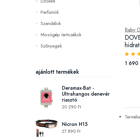
Dzsekik
Parfümök
Szandálok
Baby 
Mosógép tartozékok
DOVE
hidra
Szőnyegek
PC és konzoljátékok
1 690 
Szerszámok és gépek
ajánlott termékek
Deramax-Bat -
Ultrahangos denevér
riasztó
20 290 Ft
Termékek
Nicron H15
27 890 Ft