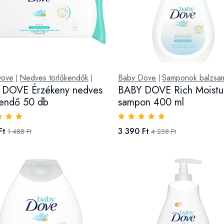
Dove
Nedves törlőkendők
Baby Dove
Samponok balzsa
|
|
|
 DOVE Érzékeny nedves
BABY DOVE Rich Moistu
kendő 50 db
sampon 400 ml
Ft
3 390 Ft
1 488 Ft
4 238 Ft