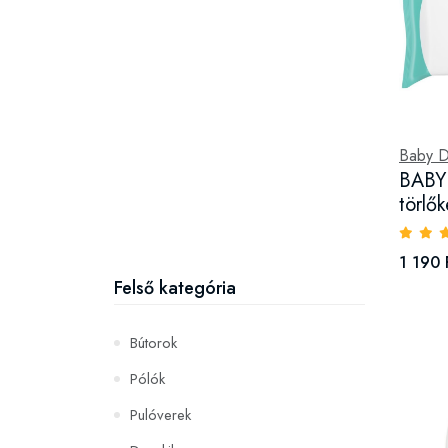
Baby 
BABY
törlő
1 190 
Felső kategória
Bútorok
Pólók
Pulóverek