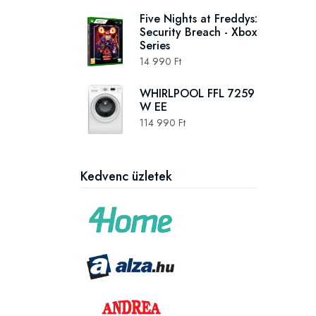
Five Nights at Freddys:
Security Breach - Xbox
Series
14 990 Ft
WHIRLPOOL FFL 7259
W EE
114 990 Ft
Kedvenc üzletek