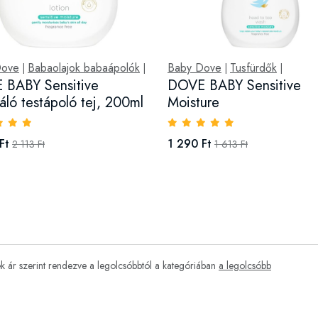
Dove
Babaolajok babaápolók
Baby Dove
Tusfürdők
|
|
|
|
 BABY Sensitive
DOVE BABY Sensitive
táló testápoló tej, 200ml
Moisture
Ft
1 290 Ft
2 113 Ft
1 613 Ft
 ár szerint rendezve a legolcsóbbtól a kategóriában
a legolcsóbb