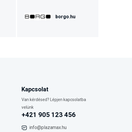
borgo.hu
Kapcsolat
Van kérdésed? Lépjen kapcsolatba
velünk
+421 905 123 456
info@plazamax.hu