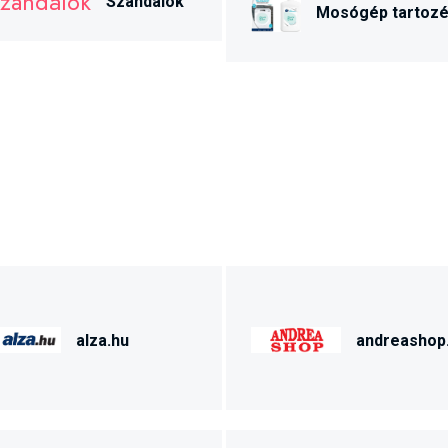
Szandálok
Mosógép tartoz
alza.hu
andreashop