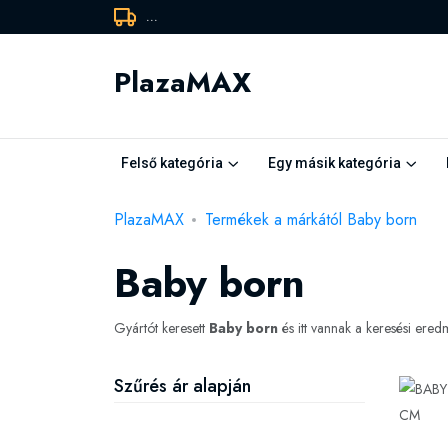
...
PlazaMAX
Felső kategória
Egy másik kategória
PlazaMAX
Termékek a márkától Baby born
Baby born
Gyártót keresett
Baby born
és itt vannak a keresési ere
Szűrés ár alapján