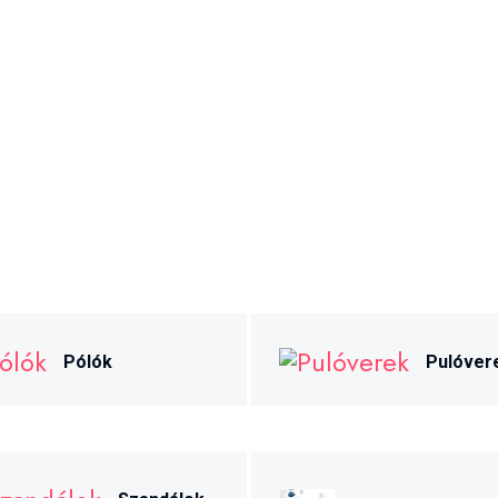
Pólók
Pulóver