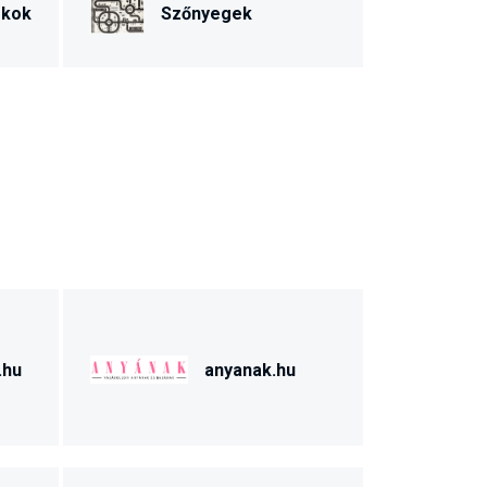
ékok
Szőnyegek
.hu
anyanak.hu