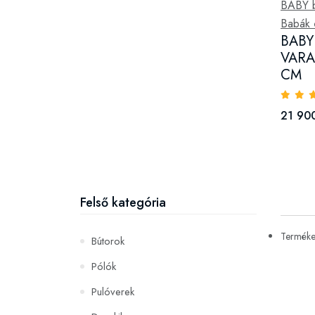
BABY 
Babák 
BABY
VARA
CM
21 900
Felső kategória
Termékek
Bútorok
Pólók
Pulóverek