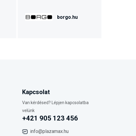
borgo.hu
Kapcsolat
Van kérdésed? Lépjen kapcsolatba
velünk
+421 905 123 456
info@plazamax.hu