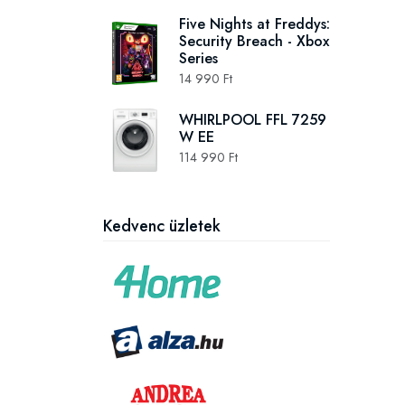
Five Nights at Freddys:
Security Breach - Xbox
Series
14 990 Ft
WHIRLPOOL FFL 7259
W EE
114 990 Ft
Kedvenc üzletek