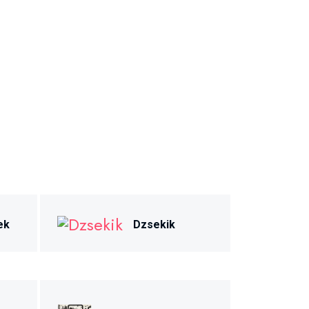
ek
Dzsekik