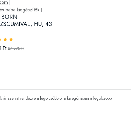
born
|
és baba kiegészítők
|
 BORN
ZSCUMIVAL, FIU, 43
 Ft
27 375 Ft
 ár szerint rendezve a legolcsóbbtól a kategóriában
a legolcsóbb