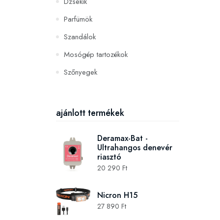
Dzsekik
Parfümök
Szandálok
Mosógép tartozékok
Szőnyegek
PC és konzoljátékok
Szerszámok és gépek
ajánlott termékek
Deramax-Bat -
Ultrahangos denevér
riasztó
20 290 Ft
Nicron H15
27 890 Ft