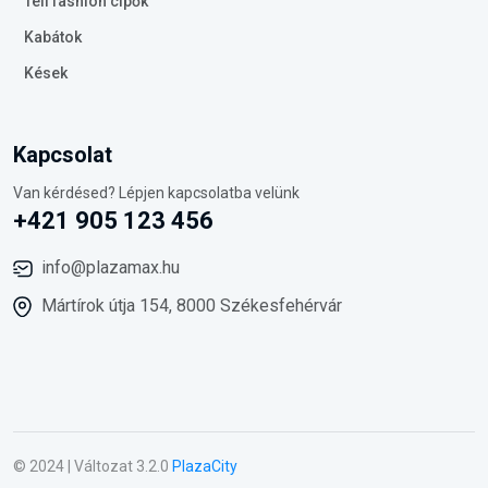
Téli fashion cipők
Kabátok
Kések
Kapcsolat
Van kérdésed? Lépjen kapcsolatba velünk
+421 905 123 456
info@plazamax.hu
Mártírok útja 154, 8000 Székesfehérvár
© 2024 | Változat 3.2.0
PlazaCity