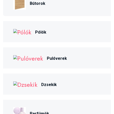
Bútorok
Pólók
Pulóverek
Dzsekik
Parfümök