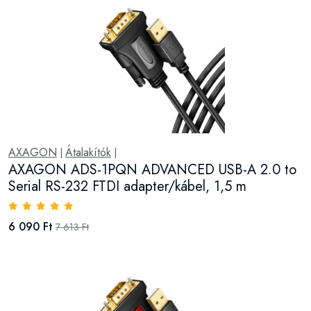
AXAGON
Átalakítók
|
|
AXAGON ADS-1PQN ADVANCED USB-A 2.0 to
Serial RS-232 FTDI adapter/kábel, 1,5 m
6 090 Ft
7 613 Ft