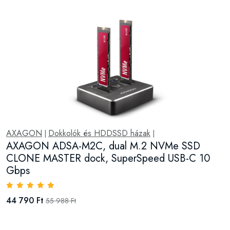
AXAGON
Dokkolók és HDDSSD házak
|
|
AXAGON ADSA-M2C, dual M.2 NVMe SSD
CLONE MASTER dock, SuperSpeed USB-C 10
Gbps
44 790 Ft
55 988 Ft