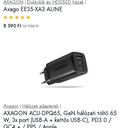
AXAGON
Dokkolók és HDDSSD házak
|
|
Axago EE35-XA3 ALINE
8 590 Ft
10 738 Ft
Axagon
Hálózati adapterek
|
|
AXAGON ACU-DPQ65, GaN hálózati töltő 65
W, 3x port (USB-A + kettős USB-C), PD3.0 /
QC4 + / PPS / Apple