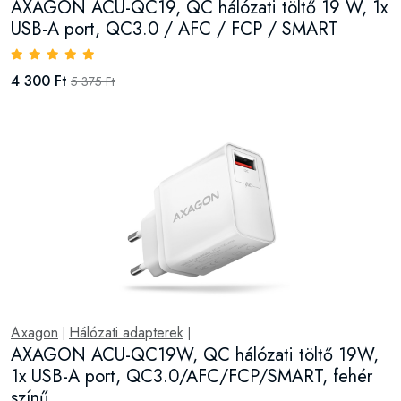
AXAGON ACU-QC19, QC hálózati töltő 19 W, 1x
USB-A port, QC3.0 / AFC / FCP / SMART
4 300 Ft
5 375 Ft
Axagon
Hálózati adapterek
|
|
AXAGON ACU-QC19W, QC hálózati töltő 19W,
1x USB-A port, QC3.0/AFC/FCP/SMART, fehér
színű