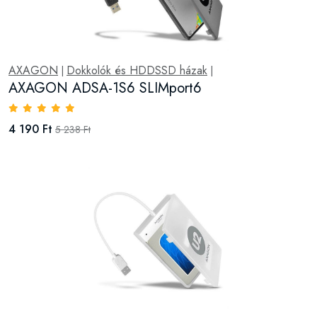
AXAGON
Dokkolók és HDDSSD házak
|
|
AXAGON ADSA-1S6 SLIMport6
4 190 Ft
5 238 Ft