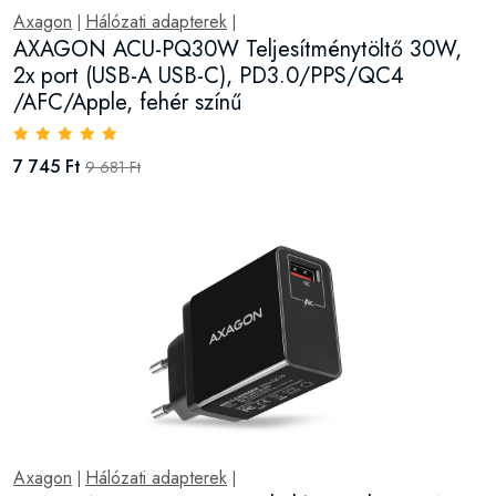
Axagon
Hálózati adapterek
|
|
AXAGON ACU-PQ30W Teljesítménytöltő 30W,
2x port (USB-A USB-C), PD3.0/PPS/QC4
/AFC/Apple, fehér színű
7 745 Ft
9 681 Ft
Axagon
Hálózati adapterek
|
|