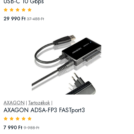
USB-C 10 Gbps
29 990 Ft
37 488 Ft
AXAGON
Tartozékok
|
|
AXAGON ADSA-FP3 FASTport3
7 990 Ft
9 988 Ft