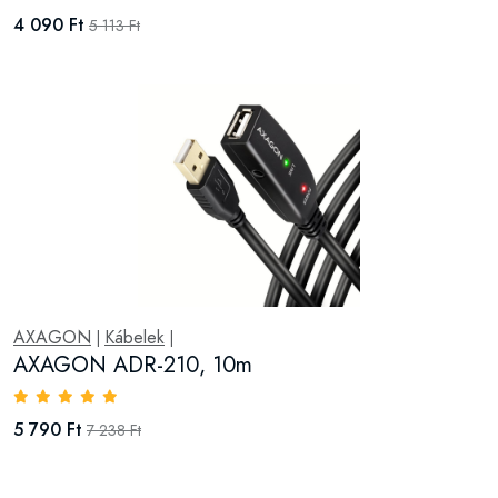
4 090 Ft
5 113 Ft
AXAGON
Kábelek
|
|
AXAGON ADR-210, 10m
5 790 Ft
7 238 Ft