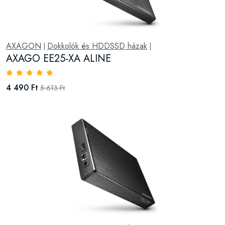
AXAGON
Dokkolók és HDDSSD házak
|
|
AXAGO EE25-XA ALINE
4 490 Ft
5 613 Ft