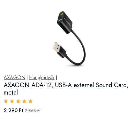
AXAGON
Hangkártyák
|
|
AXAGON ADA-12, USB-A external Sound Card,
metal
2 290 Ft
2 863 Ft