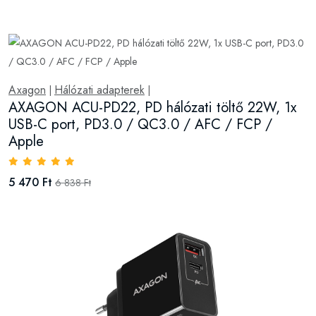
Axagon
Hálózati adapterek
|
|
AXAGON ACU-PD22, PD hálózati töltő 22W, 1x
USB-C port, PD3.0 / QC3.0 / AFC / FCP /
Apple
5 470 Ft
6 838 Ft