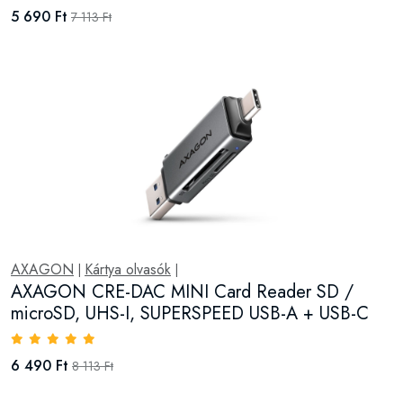
5 690 Ft
7 113 Ft
AXAGON
Kártya olvasók
|
|
AXAGON CRE-DAC MINI Card Reader SD /
microSD, UHS-I, SUPERSPEED USB-A + USB-C
6 490 Ft
8 113 Ft