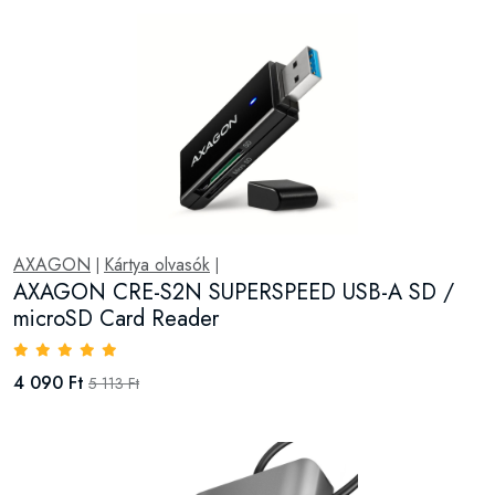
AXAGON
Kártya olvasók
|
|
AXAGON CRE-S2N SUPERSPEED USB-A SD /
microSD Card Reader
4 090 Ft
5 113 Ft