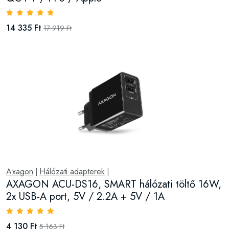
14 335 Ft
17 919 Ft
Axagon
Hálózati adapterek
|
|
AXAGON ACU-DS16, SMART hálózati töltő 16W,
2x USB-A port, 5V / 2.2A + 5V / 1A
4 130 Ft
5 163 Ft