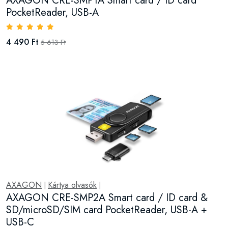
AXAGON CRE-SMP1A Smart card / ID card
PocketReader, USB-A
4 490 Ft
5 613 Ft
AXAGON
Kártya olvasók
|
|
AXAGON CRE-SMP2A Smart card / ID card &
SD/microSD/SIM card PocketReader, USB-A +
USB-C