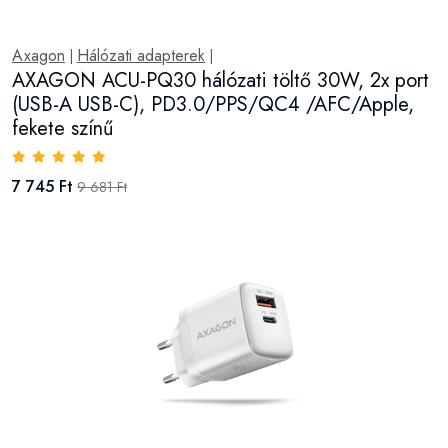
Axagon
Hálózati adapterek
|
|
AXAGON ACU-PQ30 hálózati töltő 30W, 2x port
(USB-A USB-C), PD3.0/PPS/QC4 /AFC/Apple,
fekete színű
7 745 Ft
9 681 Ft