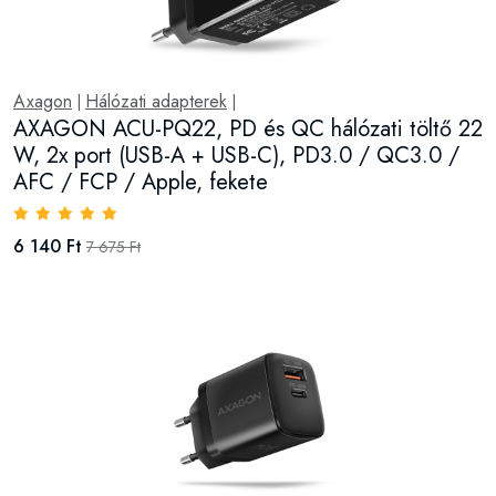
Axagon
Hálózati adapterek
|
|
AXAGON ACU-PQ22, PD és QC hálózati töltő 22
W, 2x port (USB-A + USB-C), PD3.0 / QC3.0 /
AFC / FCP / Apple, fekete
6 140 Ft
7 675 Ft