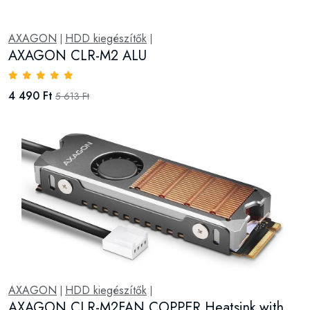
AXAGON
HDD kiegészítők
|
|
AXAGON CLR-M2 ALU
4 490 Ft
5 613 Ft
AXAGON
HDD kiegészítők
|
|
AXAGON CLR-M2FAN COPPER Heatsink with