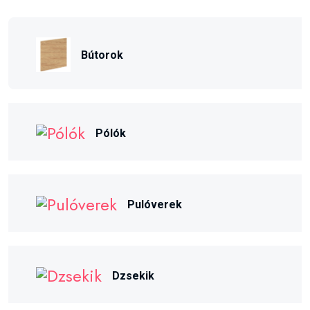
Bútorok
Pólók
Pulóverek
Dzsekik