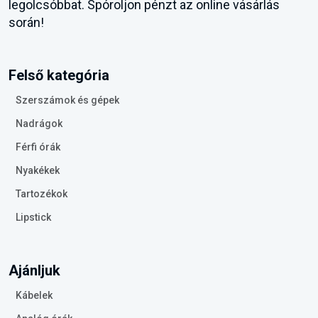
legolcsóbbat. Spóroljon pénzt az online vásárlás
során!
Felső kategória
Szerszámok és gépek
Nadrágok
Férfi órák
Nyakékek
Tartozékok
Lipstick
Ajánljuk
Kábelek