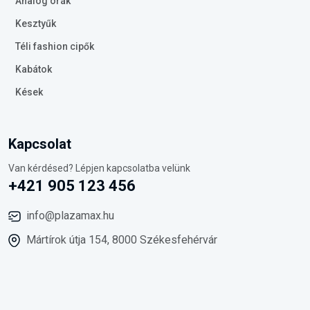
Analóg órák
Kesztyűk
Téli fashion cipők
Kabátok
Kések
Kapcsolat
Van kérdésed? Lépjen kapcsolatba velünk
+421 905 123 456
info@plazamax.hu
Mártírok útja 154, 8000 Székesfehérvár