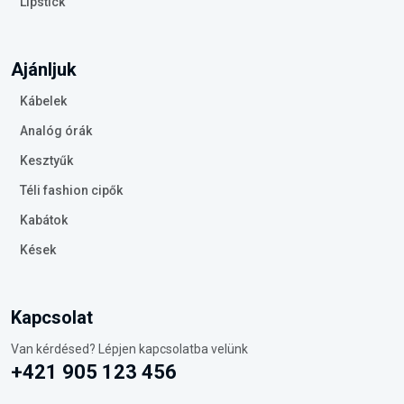
Lipstick
Ajánljuk
Kábelek
Analóg órák
Kesztyűk
Téli fashion cipők
Kabátok
Kések
Kapcsolat
Van kérdésed? Lépjen kapcsolatba velünk
+421 905 123 456