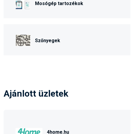
Mosógép tartozékok
Szőnyegek
Ajánlott üzletek
4home.hu