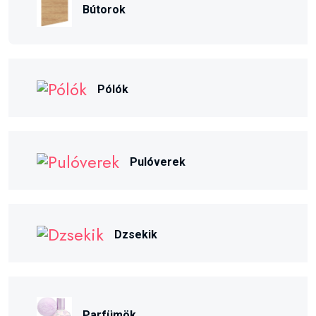
Bútorok
Pólók
Pulóverek
Dzsekik
Parfümök