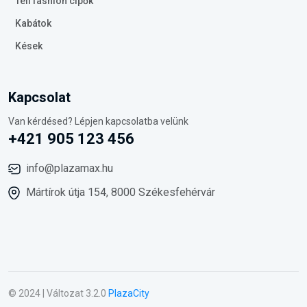
Téli fashion cipők
Kabátok
Kések
Kapcsolat
Van kérdésed? Lépjen kapcsolatba velünk
+421 905 123 456
info@plazamax.hu
Mártírok útja 154, 8000 Székesfehérvár
© 2024 | Változat 3.2.0
PlazaCity