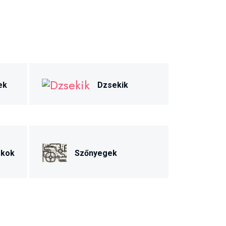
ek
Dzsekik
ékok
Szőnyegek