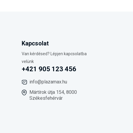
Kapcsolat
Van kérdésed? Lépjen kapcsolatba
velünk
+421 905 123 456
info@plazamax.hu
Mártírok útja 154, 8000
Székesfehérvár