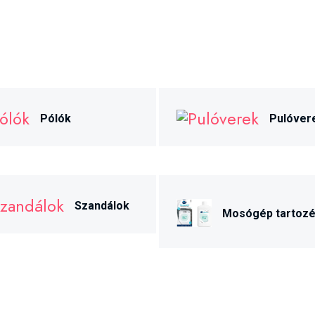
Pólók
Pulóver
Szandálok
Mosógép tartoz