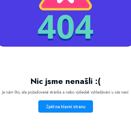
Nic jsme nenašli :(
Je nám líto, ale požadované stránka a nebo výsledek vyhledávání u nás není.
Zpět na hlavní stranu