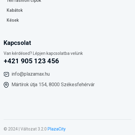
Téli fashion cipők
Kabátok
Kések
Kapcsolat
Van kérdésed? Lépjen kapcsolatba velünk
+421 905 123 456
info@plazamax.hu
Mártírok útja 154, 8000 Székesfehérvár
© 2024 | Változat 3.2.0
PlazaCity