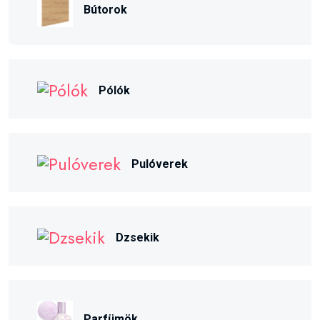
Bútorok
Pólók
Pulóverek
Dzsekik
Parfümök