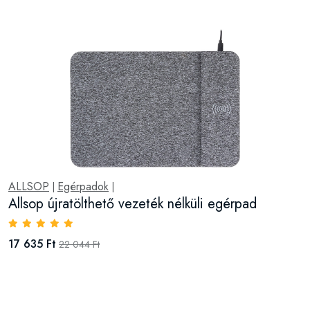
ALLSOP
Egérpadok
|
|
Allsop újratölthető vezeték nélküli egérpad
17 635 Ft
22 044 Ft