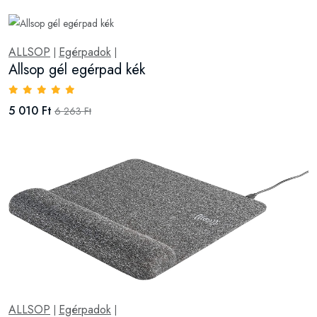
ALLSOP
Egérpadok
|
|
Allsop gél egérpad kék
5 010 Ft
6 263 Ft
ALLSOP
Egérpadok
|
|