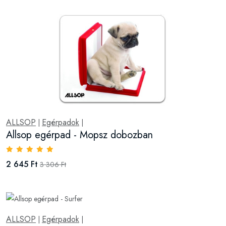
ALLSOP
Egérpadok
|
|
Allsop egérpad - Mopsz dobozban
2 645 Ft
3 306 Ft
ALLSOP
Egérpadok
|
|