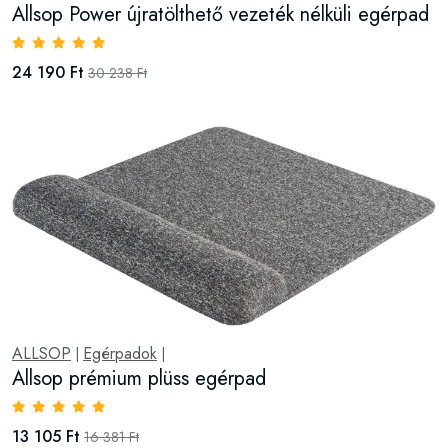
Allsop Power újratölthető vezeték nélküli egérpad
24 190 Ft
30 238 Ft
ALLSOP
Egérpadok
|
|
Allsop prémium plüss egérpad
13 105 Ft
16 381 Ft