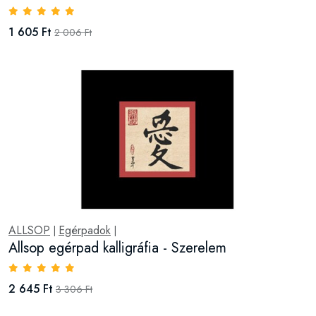
1 605 Ft
2 006 Ft
ALLSOP
Egérpadok
|
|
Allsop egérpad kalligráfia - Szerelem
2 645 Ft
3 306 Ft