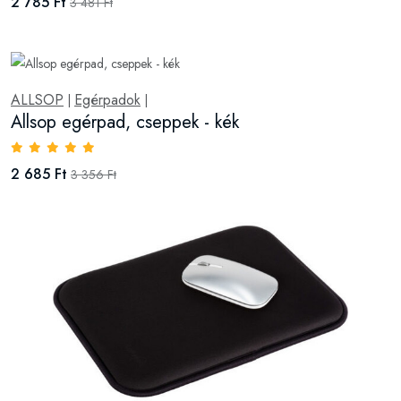
2 785 Ft
3 481 Ft
ALLSOP
Egérpadok
|
|
Allsop egérpad, cseppek - kék
2 685 Ft
3 356 Ft