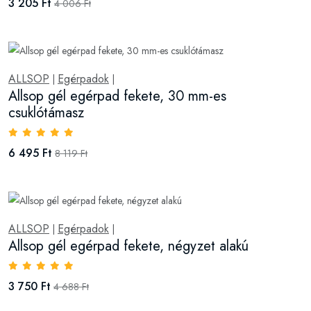
3 205 Ft
4 006 Ft
ALLSOP
Egérpadok
|
|
Allsop gél egérpad fekete, 30 mm-es
csuklótámasz
6 495 Ft
8 119 Ft
ALLSOP
Egérpadok
|
|
Allsop gél egérpad fekete, négyzet alakú
3 750 Ft
4 688 Ft