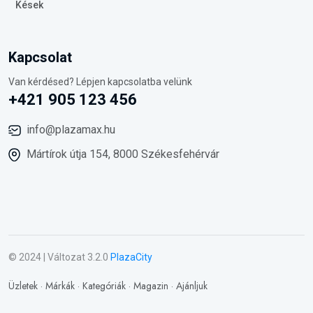
Kések
Kapcsolat
Van kérdésed? Lépjen kapcsolatba velünk
+421 905 123 456
info@plazamax.hu
Mártírok útja 154, 8000 Székesfehérvár
© 2024 | Változat 3.2.0
PlazaCity
Üzletek
·
Márkák
·
Kategóriák
·
Magazin
·
Ajánljuk