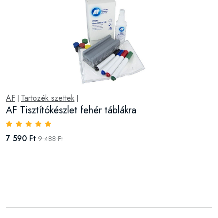
AF
Tartozék szettek
|
|
AF Tisztítókészlet fehér táblákra
7 590 Ft
9 488 Ft