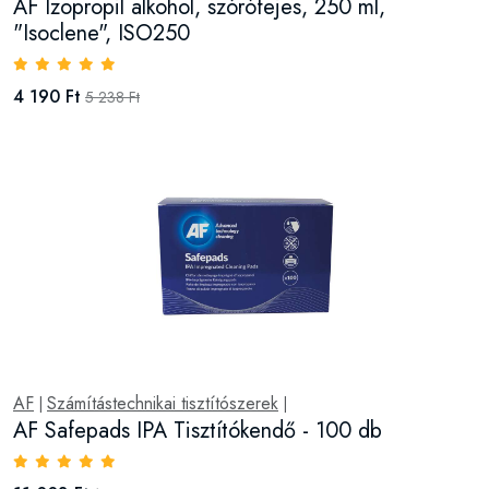
AF Izopropil alkohol, szórófejes, 250 ml,
"Isoclene", ISO250
4 190 Ft
5 238 Ft
AF
Számítástechnikai tisztítószerek
|
|
AF Safepads IPA Tisztítókendő - 100 db