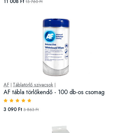
11 008 Ft
13 760 Ft
AF
Táblatörlő szivacsok
|
|
AF tábla törlőkendő - 100 db-os csomag
3 090 Ft
3 863 Ft