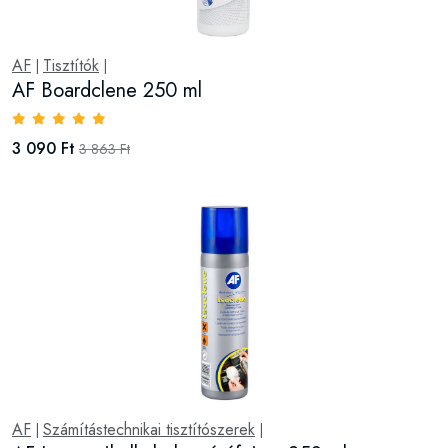
AF
Tisztítók
|
|
AF Boardclene 250 ml
3 090 Ft
3 863 Ft
AF
Számítástechnikai tisztítószerek
|
|