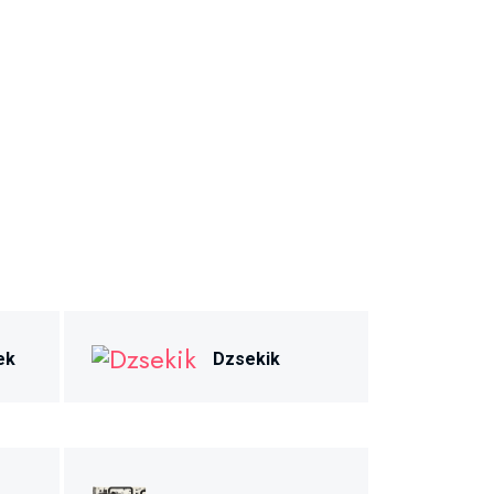
ek
Dzsekik