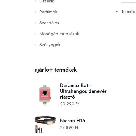
Dzsekik
Parfümök
Termékek
Szandálok
Mosógép tartozékok
Szőnyegek
PC és konzoljátékok
Szerszámok és gépek
ajánlott termékek
Deramax-Bat -
Ultrahangos denevér
riasztó
20 290 Ft
Nicron H15
27 890 Ft