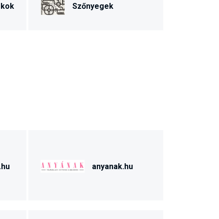
ékok
Szőnyegek
.hu
anyanak.hu