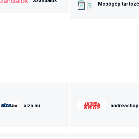
Szandálok
Mosógép tartoz
alza.hu
andreashop