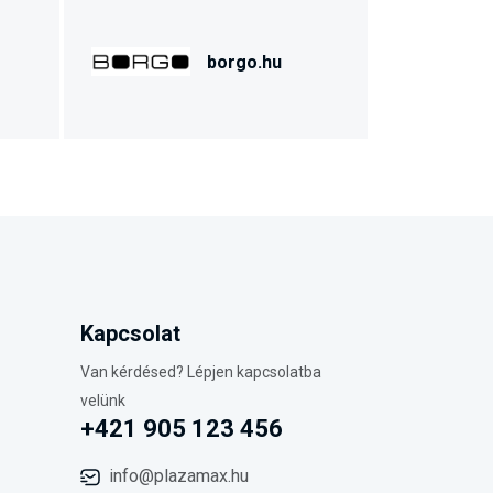
borgo.hu
Kapcsolat
Van kérdésed? Lépjen kapcsolatba
velünk
+421 905 123 456
info@plazamax.hu