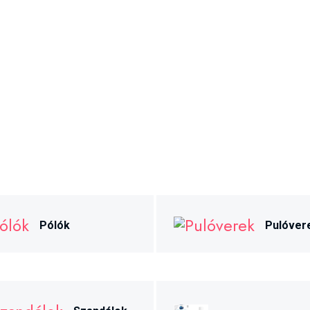
Pólók
Pulóver