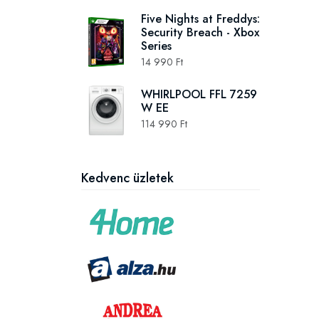
Five Nights at Freddys:
Security Breach - Xbox
Series
14 990 Ft
WHIRLPOOL FFL 7259
W EE
114 990 Ft
Kedvenc üzletek