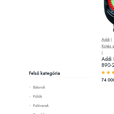
Addi
|
Kötés 
|
Addi 
890-2
Felső kategória
74 000
Bútorok
Pólók
Pulóverek