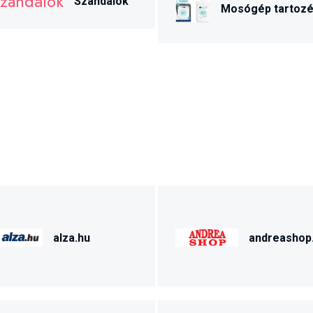
Szandálok
Mosógép tartoz
alza.hu
andreashop