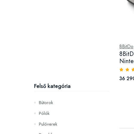
8BitDo
8BitD
Ninte
36 290
Felső kategória
Bútorok
Pólók
Pulóverek