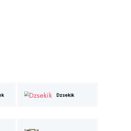
ek
Dzsekik