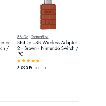
8BitDo
Tartozékok
|
|
apter
8BitDo USB Wireless Adapter
tch /
2 - Brown - Nintendo Switch /
PC
8 090 Ft
10 113 Ft