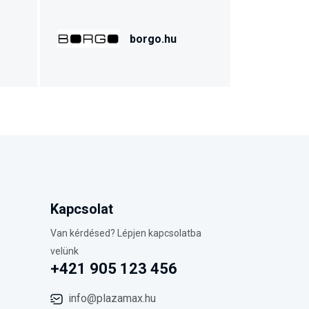
borgo.hu
Kapcsolat
Van kérdésed? Lépjen kapcsolatba
velünk
+421 905 123 456
info@plazamax.hu