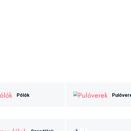
Pólók
Pulóver