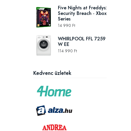
Five Nights at Freddys:
Security Breach - Xbox
Series
14 990 Ft
WHIRLPOOL FFL 7259
W EE
114 990 Ft
Kedvenc üzletek