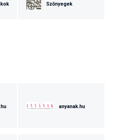
ékok
Szőnyegek
.hu
anyanak.hu