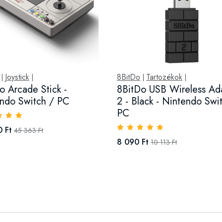
Joystick
8BitDo
Tartozékok
|
|
|
|
o Arcade Stick -
8BitDo USB Wireless Ad
ndo Switch / PC
2 - Black - Nintendo Swi
PC
 Ft
45 363 Ft
8 090 Ft
10 113 Ft