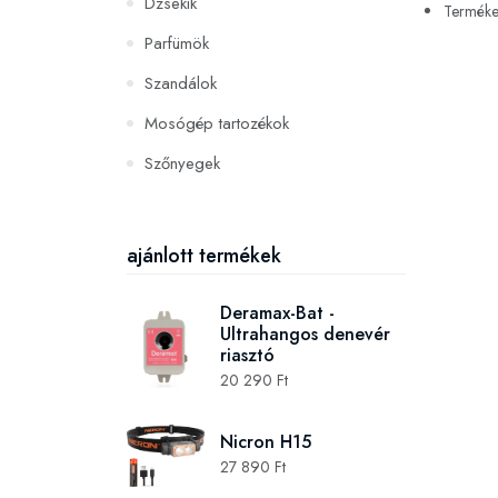
Dzsekik
Termékek
Parfümök
Szandálok
Mosógép tartozékok
Szőnyegek
PC és konzoljátékok
Szerszámok és gépek
ajánlott termékek
Deramax-Bat -
Ultrahangos denevér
riasztó
20 290 Ft
Nicron H15
27 890 Ft