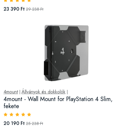
23 390 Ft
29 238 Ft
4mount
Állványok és dokkolók
|
|
4mount - Wall Mount for PlayStation 4 Slim,
fekete
20 190 Ft
25 238 Ft