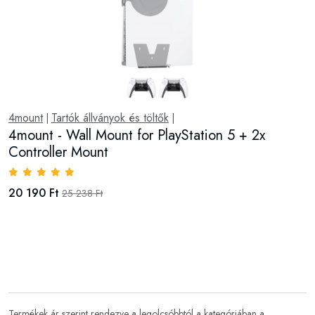
4mount
Tartók állványok és töltők
|
|
4mount - Wall Mount for PlayStation 5 + 2x
Controller Mount
20 190 Ft
25 238 Ft
Termékek ár szerint rendezve a legolcsóbbtól a kategóriában
a