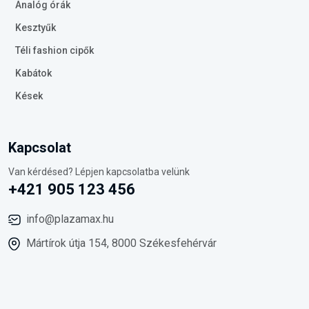
Analóg órák
Kesztyűk
Téli fashion cipők
Kabátok
Kések
Kapcsolat
Van kérdésed? Lépjen kapcsolatba velünk
+421 905 123 456
info@plazamax.hu
Mártírok útja 154, 8000 Székesfehérvár