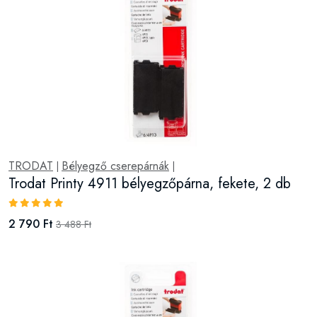
TRODAT
Bélyegző cserepárnák
|
|
Trodat Printy 4911 bélyegzőpárna, fekete, 2 db
2 790 Ft
3 488 Ft