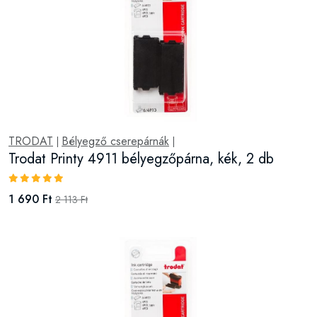
TRODAT
Bélyegző cserepárnák
|
|
Trodat Printy 4911 bélyegzőpárna, kék, 2 db
1 690 Ft
2 113 Ft