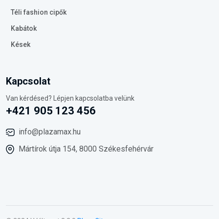
Téli fashion cipők
Kabátok
Kések
Kapcsolat
Van kérdésed? Lépjen kapcsolatba velünk
+421 905 123 456
info@plazamax.hu
Mártírok útja 154, 8000 Székesfehérvár