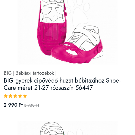
BIG
Bébitaxi tartozékok
|
|
BIG gyerek cipővédő huzat bébitaxihoz Shoe-
Care méret 21-27 rózsaszín 56447
2 990 Ft
3 738 Ft