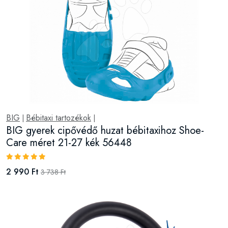
BIG
Bébitaxi tartozékok
|
|
BIG gyerek cipővédő huzat bébitaxihoz Shoe-
Care méret 21-27 kék 56448
2 990 Ft
3 738 Ft