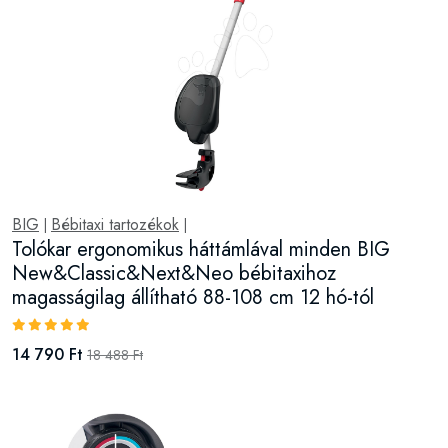
BIG
Bébitaxi tartozékok
|
|
Tolókar ergonomikus háttámlával minden BIG
New&Classic&Next&Neo bébitaxihoz
magasságilag állítható 88-108 cm 12 hó-tól
14 790 Ft
18 488 Ft