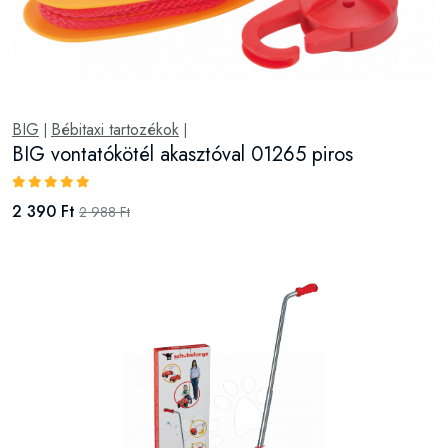
BIG
Bébitaxi tartozékok
|
|
BIG vontatókötél akasztóval 01265 piros
2 390 Ft
2 988 Ft