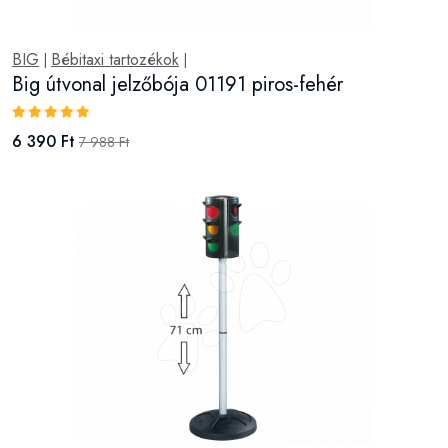
BIG
Bébitaxi tartozékok
|
|
Big útvonal jelzőbója 01191 piros-fehér
6 390 Ft
7 988 Ft