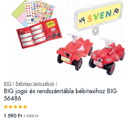
BIG
Bébitaxi tartozékok
|
|
BIG jogsi és rendszámtábla bébitaxihoz BIG
56486
1 590 Ft
1 988 Ft