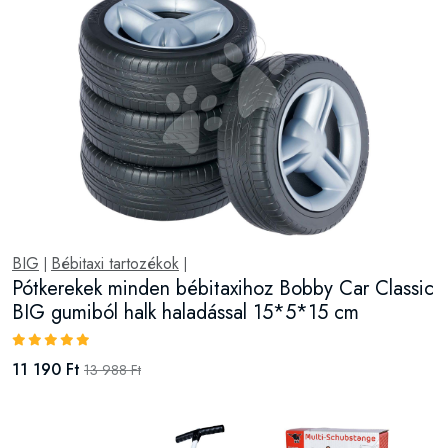
BIG
Bébitaxi tartozékok
|
|
Pótkerekek minden bébitaxihoz Bobby Car Classic
BIG gumiból halk haladással 15*5*15 cm
11 190 Ft
13 988 Ft