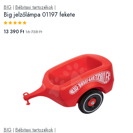
BIG
Bébitaxi tartozékok
|
|
Big jelzőlámpa 01197 fekete
13 390 Ft
16 738 Ft
BIG
Bébitaxi tartozékok
|
|