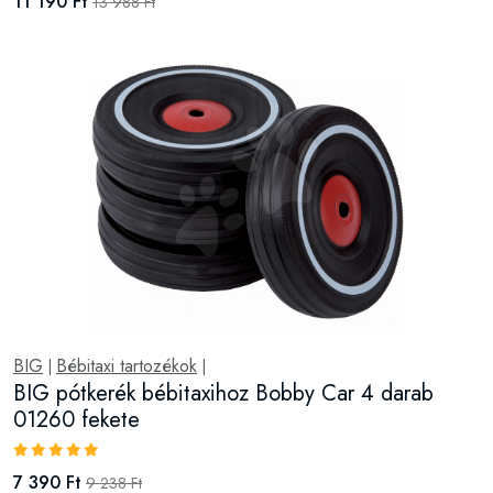
11 190 Ft
13 988 Ft
BIG
Bébitaxi tartozékok
|
|
BIG pótkerék bébitaxihoz Bobby Car 4 darab
01260 fekete
7 390 Ft
9 238 Ft