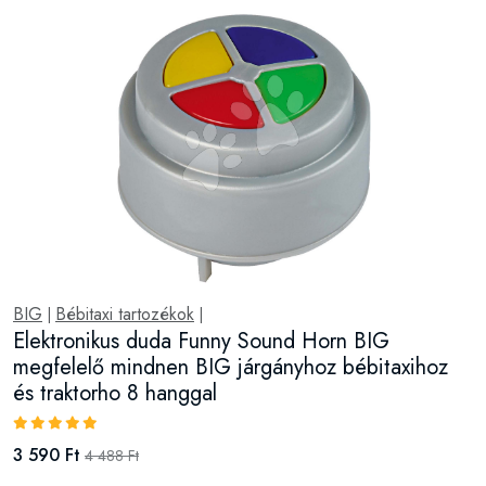
BIG
Bébitaxi tartozékok
|
|
Elektronikus duda Funny Sound Horn BIG
megfelelő mindnen BIG járgányhoz bébitaxihoz
és traktorho 8 hanggal
3 590 Ft
4 488 Ft