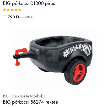
BIG pótkocsi 01300 piros
11 790 Ft
14 738 Ft
BIG
Bébitaxi tartozékok
|
|
BIG pótkocsi 56274 fekete