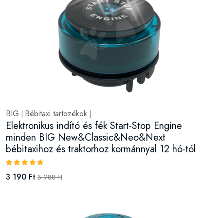
BIG
Bébitaxi tartozékok
|
|
Elektronikus indító és fék Start-Stop Engine
minden BIG New&Classic&Neo&Next
bébitaxihoz és traktorhoz kormánnyal 12 hó-tól
3 190 Ft
3 988 Ft