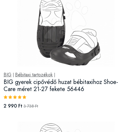
BIG
Bébitaxi tartozékok
|
|
BIG gyerek cipővédő huzat bébitaxihoz Shoe-
Care méret 21-27 fekete 56446
2 990 Ft
3 738 Ft