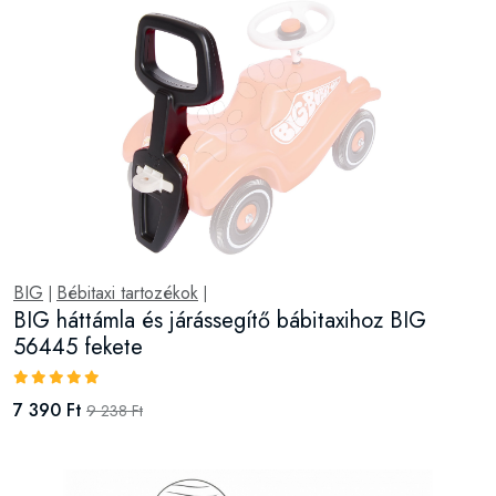
BIG
Bébitaxi tartozékok
|
|
BIG háttámla és járássegítő bábitaxihoz BIG
56445 fekete
7 390 Ft
9 238 Ft