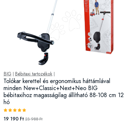
BIG
Bébitaxi tartozékok
|
|
Tolókar kerettel és ergonomikus háttámlával
minden New+Classic+Next+Neo BIG
bébitaxihoz magasságilag állítható 88-108 cm 12
hó
19 190 Ft
23 988 Ft