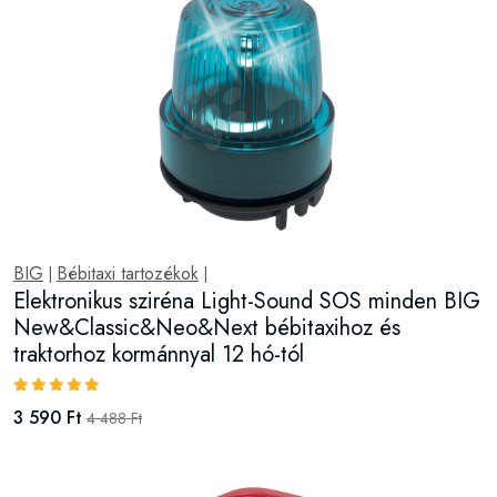
BIG
Bébitaxi tartozékok
|
|
Elektronikus sziréna Light-Sound SOS minden BIG
New&Classic&Neo&Next bébitaxihoz és
traktorhoz kormánnyal 12 hó-tól
3 590 Ft
4 488 Ft