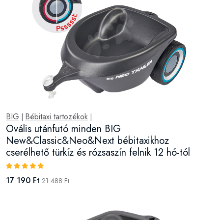
BIG
Bébitaxi tartozékok
|
|
Ovális utánfutó minden BIG
New&Classic&Neo&Next bébitaxikhoz
cserélhető türkíz és rózsaszín felnik 12 hó-tól
17 190 Ft
21 488 Ft