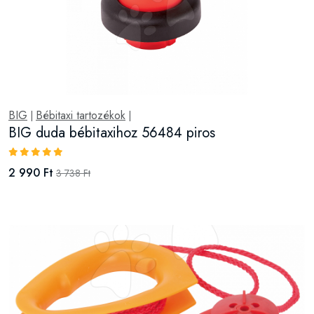
BIG
Bébitaxi tartozékok
|
|
BIG duda bébitaxihoz 56484 piros
2 990 Ft
3 738 Ft