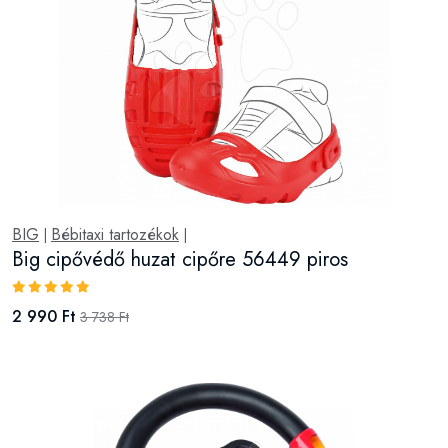
BIG
Bébitaxi tartozékok
|
|
Big cipővédő huzat cipőre 56449 piros
2 990 Ft
3 738 Ft