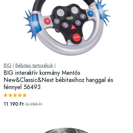
BIG
Bébitaxi tartozékok
|
|
BIG interaktív kormány Mentős
New&Classic&Next bébitaxihoz hanggal és
fénnyel 56493
11 190 Ft
13 988 Ft