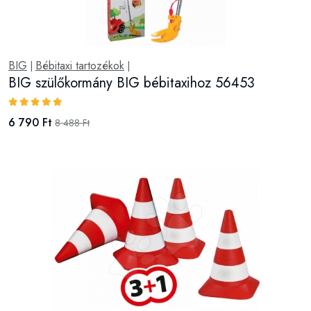
BIG
Bébitaxi tartozékok
|
|
BIG szülőkormány BIG bébitaxihoz 56453
6 790 Ft
8 488 Ft