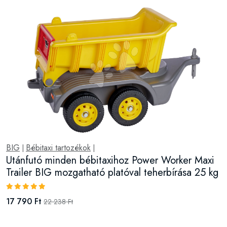
BIG
Bébitaxi tartozékok
|
|
Utánfutó minden bébitaxihoz Power Worker Maxi
Trailer BIG mozgatható platóval teherbírása 25 kg
17 790 Ft
22 238 Ft