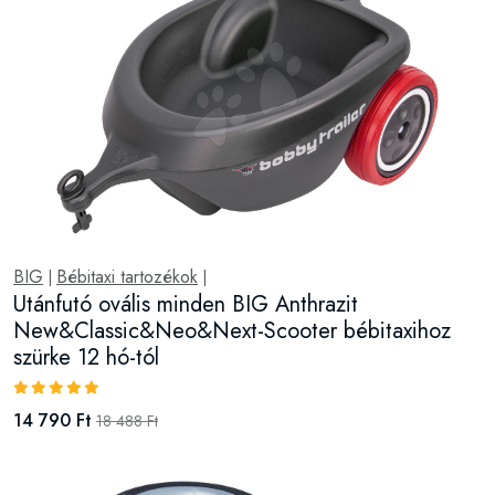
BIG
Bébitaxi tartozékok
|
|
Utánfutó ovális minden BIG Anthrazit
New&Classic&Neo&Next-Scooter bébitaxihoz
szürke 12 hó-tól
14 790 Ft
18 488 Ft