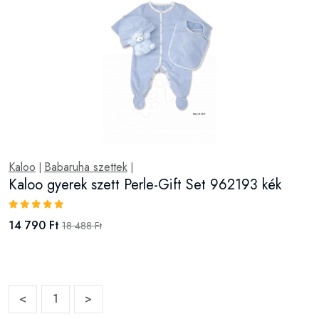
Kaloo
Babaruha szettek
|
|
Kaloo gyerek szett Perle-Gift Set 962193 kék
14 790 Ft
18 488 Ft
<
1
>