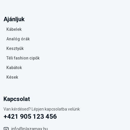
Ajánljuk
Kábelek
Analóg órák
Kesztyűk
Téli fashion cipők
Kabátok
Kések
Kapcsolat
Van kérdésed? Lépjen kapcsolatba velünk
+421 905 123 456
info@plazamax.hu