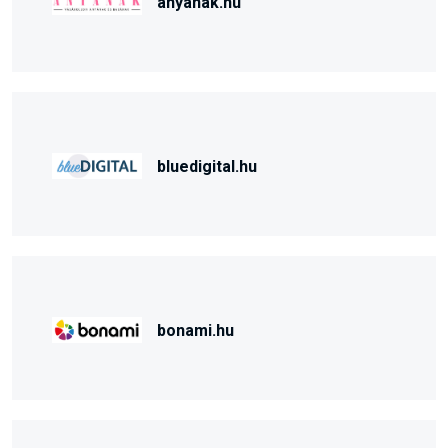
anyanak.hu
bluedigital.hu
bonami.hu