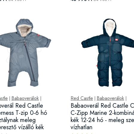
stle
Babaoverálok
Red Castle
Babaoverálok
|
|
|
|
verál Red Castle
Babaoverál Red Castle 
rness T-zip 0-6 hó
C-Zipp Marine 2-kombin
ztálynak meleg
kék 12-24 hó - meleg sze
resztő vízálló kék
vízhatlan