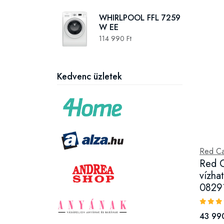
WHIRLPOOL FFL 7259
W EE
114 990 Ft
Kedvenc üzletek
Red Ca
Red C
vízha
0829
43 990