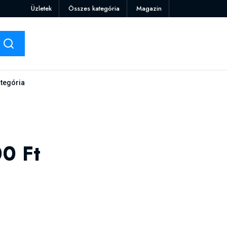
Üzletek
Összes kategória
Magazin
tegória
0 Ft