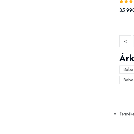
35 990
<
Árk
Baba
Baba
Termékek