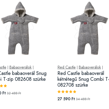
stle
Babaoverálok
Red Castle
Babaoverálok
|
|
|
|
astle babaoverál Snug
Red Castle babaoverál
 T-zip 082608 szürke
kétrétegű Snug Combi T-
082708 szürke
 Ft
32 488 Ft
27 590 Ft
34 488 Ft