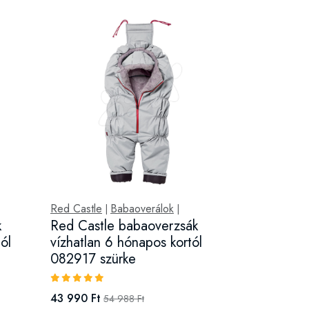
Red Castle
Babaoverálok
|
|
k
Red Castle babaoverzsák
ól
vízhatlan 6 hónapos kortól
082917 szürke
43 990 Ft
54 988 Ft