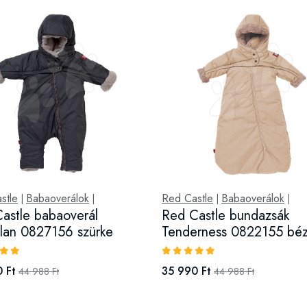
stle
Babaoverálok
Red Castle
Babaoverálok
|
|
|
|
astle babaoverál
Red Castle bundazsák
tlan 0827156 szürke
Tenderness 0822155 bé
 Ft
35 990 Ft
44 988 Ft
44 988 Ft