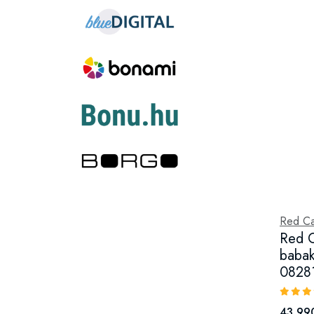
Red Ca
Red C
babak
08281
43 990