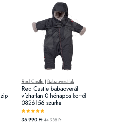
Red Castle
Babaoverálok
|
|
Red Castle babaoverál
zip
vízhatlan 0 hónapos kortól
0826156 szürke
35 990 Ft
44 988 Ft