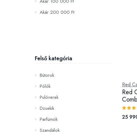
Akár 100 000 Ft
Akár 200 000 Ft
Felső kategória
Bútorok
Red Ca
Pólók
Red C
Pulóverek
Combi
Dzsekik
25 990
Parfümök
Szandálok