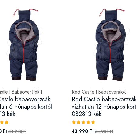
stle
Babaoverálok
Red Castle
Babaoverálok
|
|
|
|
astle babaoverzsák
Red Castle babaoverzsá
tlan 6 hónapos kortól
vízhatlan 12 hónapos kort
13 kék
082813 kék
 Ft
43 990 Ft
54 988 Ft
54 988 Ft