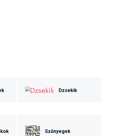
ek
Dzsekik
ékok
Szőnyegek