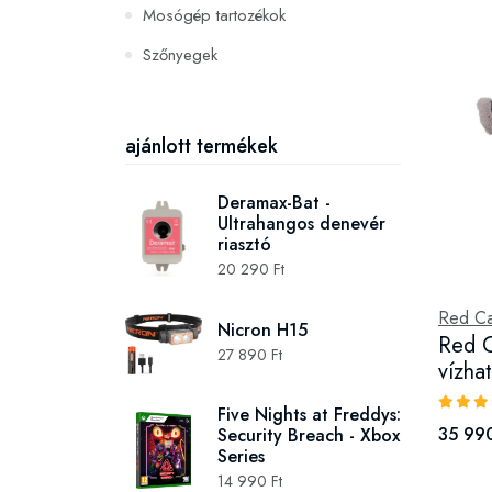
Mosógép tartozékok
Szőnyegek
PC és konzoljátékok
Szerszámok és gépek
ajánlott termékek
Deramax-Bat -
Ultrahangos denevér
riasztó
20 290 Ft
Red Ca
Nicron H15
Red C
27 890 Ft
vízha
Five Nights at Freddys:
35 990
Security Breach - Xbox
Series
14 990 Ft