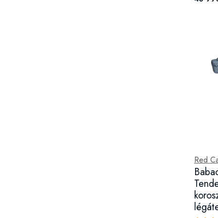
Red Ca
Babao
Tende
koros
légáte