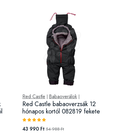
Red Castle
Babaoverálok
|
|
k
Red Castle babaoverzsák 12
l
hónapos kortól 082819 fekete
43 990 Ft
54 988 Ft