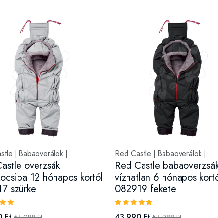
stle
Babaoverálok
Red Castle
Babaoverálok
|
|
|
|
astle overzsák
Red Castle babaoverzsá
ocsiba 12 hónapos kortól
vízhatlan 6 hónapos kortó
7 szürke
082919 fekete
 Ft
43 990 Ft
54 988 Ft
54 988 Ft