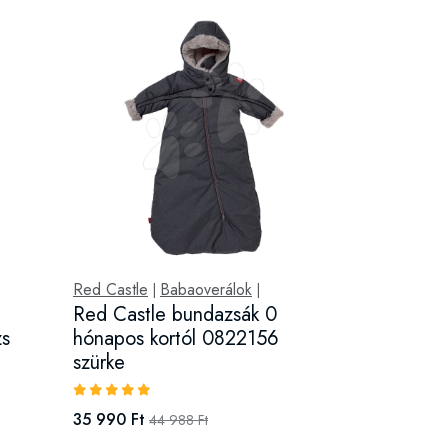
Red Castle
Babaoverálok
|
|
Red Castle bundazsák 0
zs
hónapos kortól 0822156
szürke
35 990 Ft
44 988 Ft