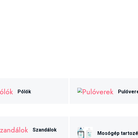
Pólók
Pulóver
Szandálok
Mosógép tartoz