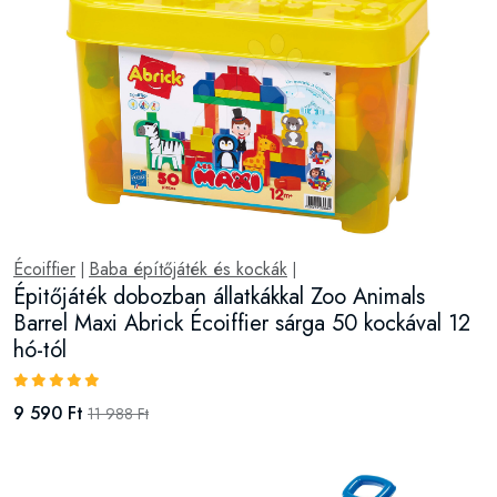
Écoiffier
Baba építőjáték és kockák
|
|
Épitőjáték dobozban állatkákkal Zoo Animals
Barrel Maxi Abrick Écoiffier sárga 50 kockával 12
hó-tól
9 590 Ft
11 988 Ft