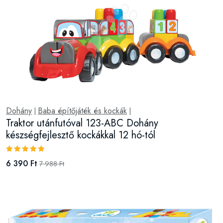
Dohány
Baba építőjáték és kockák
|
|
Traktor utánfutóval 123-ABC Dohány
készségfejlesztő kockákkal 12 hó-tól
6 390 Ft
7 988 Ft