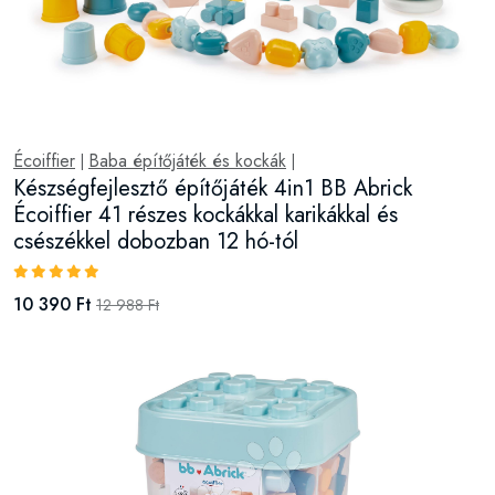
Écoiffier
Baba építőjáték és kockák
|
|
Készségfejlesztő építőjáték 4in1 BB Abrick
Écoiffier 41 részes kockákkal karikákkal és
csészékkel dobozban 12 hó-tól
10 390 Ft
12 988 Ft