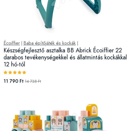
Écoiffier
Baba építőjáték és kockák
|
|
Készségfejlesztő asztalka BB Abrick Écoiffier 22
darabos tevékenységekkel és állatmintás kockákkal
12 hó-tól
11 790 Ft
14 738 Ft