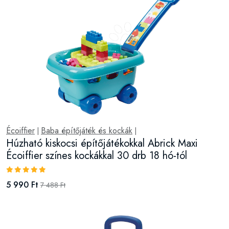
Écoiffier
Baba építőjáték és kockák
|
|
Húzható kiskocsi építőjátékokkal Abrick Maxi
Écoiffier színes kockákkal 30 drb 18 hó-tól
5 990 Ft
7 488 Ft