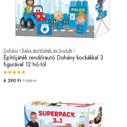
Dohány
Baba építőjáték és kockák
|
|
Építőjáték rendőrautó Dohány kockákkal 3
figurával 12 hó-tól
6 390 Ft
7 988 Ft