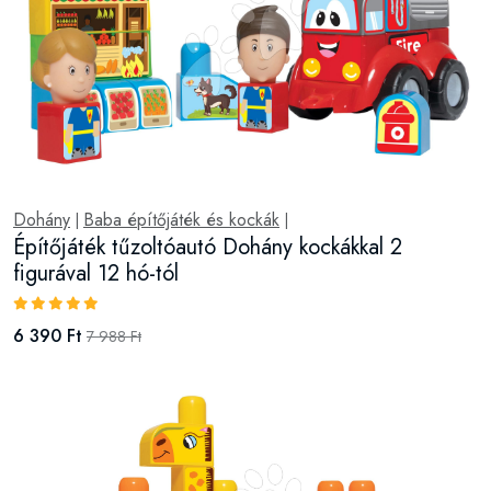
Dohány
Baba építőjáték és kockák
|
|
Építőjáték tűzoltóautó Dohány kockákkal 2
figurával 12 hó-tól
6 390 Ft
7 988 Ft