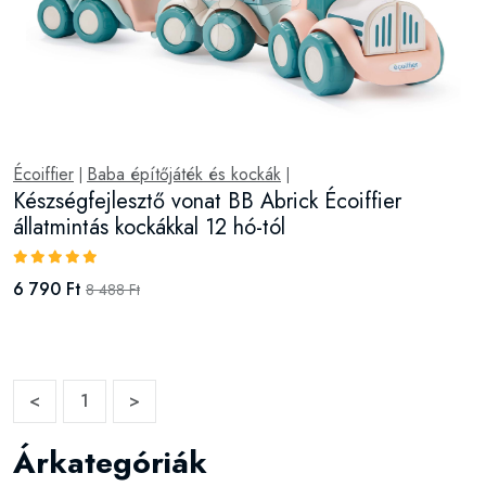
Écoiffier
Baba építőjáték és kockák
|
|
Készségfejlesztő vonat BB Abrick Écoiffier
állatmintás kockákkal 12 hó-tól
6 790 Ft
8 488 Ft
<
1
>
Árkategóriák