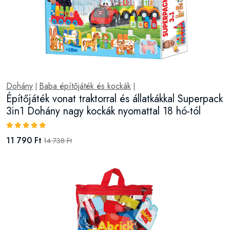
Dohány
Baba építőjáték és kockák
|
|
Építőjáték vonat traktorral és állatkákkal Superpack
3in1 Dohány nagy kockák nyomattal 18 hó-tól
11 790 Ft
14 738 Ft