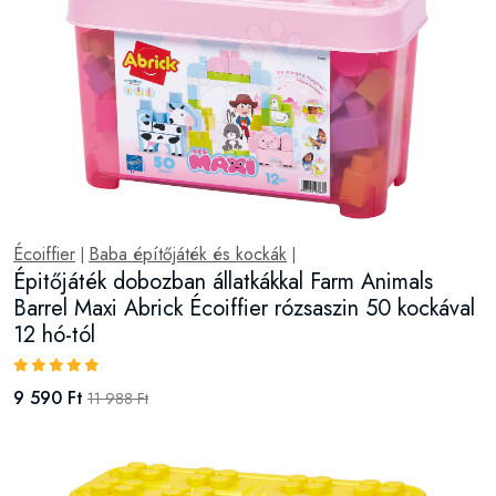
Écoiffier
Baba építőjáték és kockák
|
|
Épitőjáték dobozban állatkákkal Farm Animals
Barrel Maxi Abrick Écoiffier rózsaszin 50 kockával
12 hó-tól
9 590 Ft
11 988 Ft