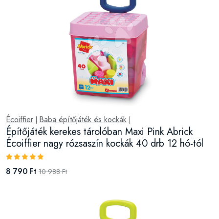
Écoiffier
Baba építőjáték és kockák
|
|
Építőjáték kerekes tárolóban Maxi Pink Abrick
Écoiffier nagy rózsaszín kockák 40 drb 12 hó-tól
8 790 Ft
10 988 Ft