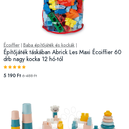
Écoiffier
Baba építőjáték és kockák
|
|
Építőjáték táskában Abrick Les Maxi Écoiffier 60
drb nagy kocka 12 hó-tól
5 190 Ft
6 488 Ft