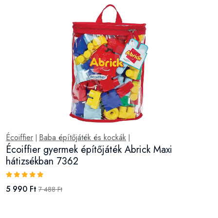
Écoiffier
Baba építőjáték és kockák
|
|
Écoiffier gyermek építőjáték Abrick Maxi
hátizsékban 7362
5 990 Ft
7 488 Ft