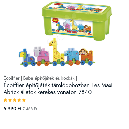
Écoiffier
Baba építőjáték és kockák
|
|
Écoiffier építőjáték tárolódobozban Les Maxi
Abrick állatok kerekes vonaton 7840
5 990 Ft
7 488 Ft