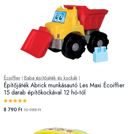
Écoiffier
Baba építőjáték és kockák
|
|
Építőjáték Abrick munkásautó Les Maxi Écoiffier
15 darab építőkockával 12 hó-tól
8 790 Ft
10 988 Ft