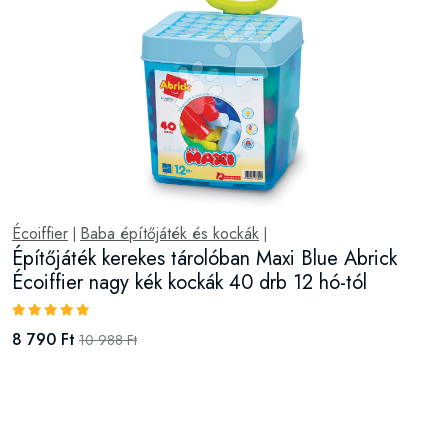
Écoiffier
Baba építőjáték és kockák
|
|
Építőjáték kerekes tárolóban Maxi Blue Abrick
Écoiffier nagy kék kockák 40 drb 12 hó-tól
8 790 Ft
10 988 Ft