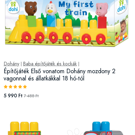
Dohány
Baba építőjáték és kockák
|
|
Építőjáték Első vonatom Dohány mozdony 2
vagonnal és állatkákkal 18 hó-tól
5 990 Ft
7 488 Ft