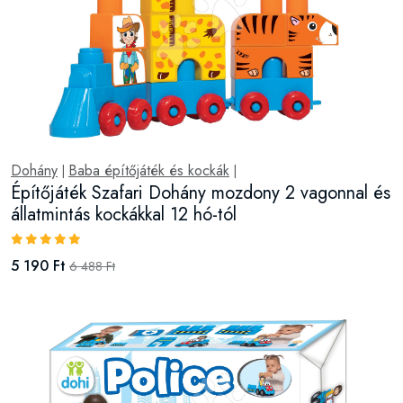
Dohány
Baba építőjáték és kockák
|
|
Építőjáték Szafari Dohány mozdony 2 vagonnal és
állatmintás kockákkal 12 hó-tól
5 190 Ft
6 488 Ft