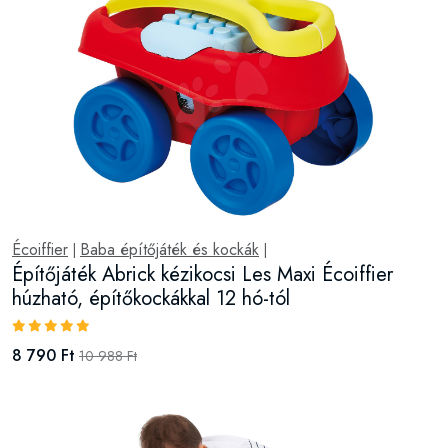
Écoiffier
Baba építőjáték és kockák
|
|
Építőjáték Abrick kézikocsi Les Maxi Écoiffier
húzható, építőkockákkal 12 hó-tól
8 790 Ft
10 988 Ft