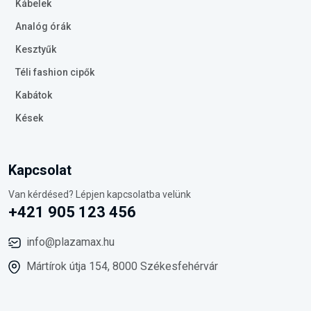
Kábelek
Analóg órák
Kesztyűk
Téli fashion cipők
Kabátok
Kések
Kapcsolat
Van kérdésed? Lépjen kapcsolatba velünk
+421 905 123 456
info@plazamax.hu
Mártírok útja 154, 8000 Székesfehérvár