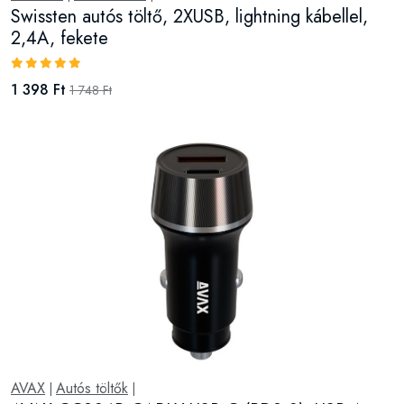
Swissten autós töltő, 2XUSB, lightning kábellel,
2,4A, fekete
1 398 Ft
1 748 Ft
AVAX
Autós töltők
|
|