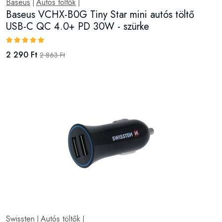
Baseus
Autós töltők
|
|
Baseus VCHX-B0G Tiny Star mini autós töltő
USB-C QC 4.0+ PD 30W - szürke
2 290 Ft
2 863 Ft
Swissten
Autós töltők
|
|