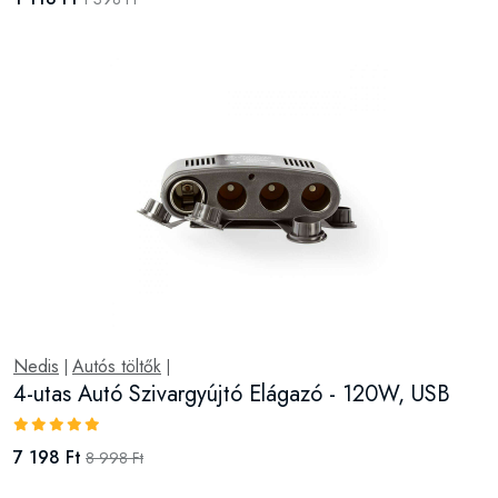
Nedis
Autós töltők
|
|
4-utas Autó Szivargyújtó Elágazó - 120W, USB
7 198 Ft
8 998 Ft