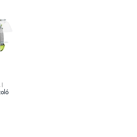
k
|
oló