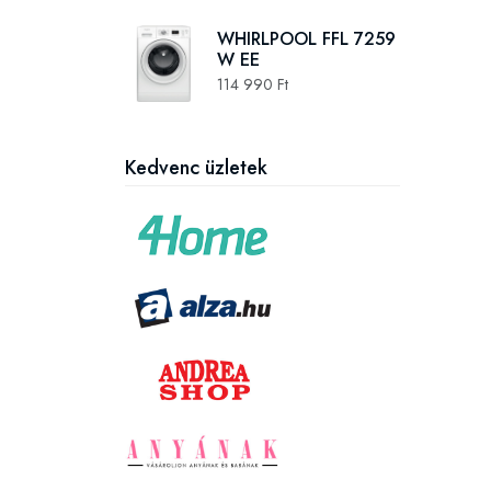
WHIRLPOOL FFL 7259
W EE
114 990 Ft
Kedvenc üzletek