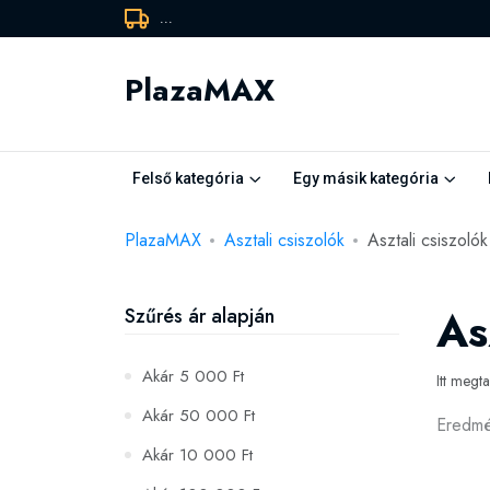
...
PlazaMAX
Felső kategória
Egy másik kategória
PlazaMAX
Asztali csiszolók
Asztali csiszoló
As
Szűrés ár alapján
Akár 5 000 Ft
Itt megt
Akár 50 000 Ft
Eredm
Akár 10 000 Ft