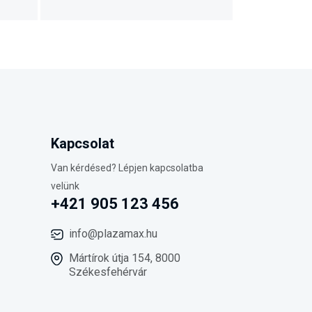
Kapcsolat
Van kérdésed? Lépjen kapcsolatba
velünk
+421 905 123 456
info@plazamax.hu
Mártírok útja 154, 8000
Székesfehérvár