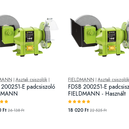
DMANN
Asztali csiszolók
FIELDMANN
Asztali csiszoló
|
|
|
200251-E padcsiszoló
FDSB 200251-E padcsisz
LDMANN
FIELDMANN - Használt
 Ft
18 020 Ft
26 138 Ft
22 525 Ft