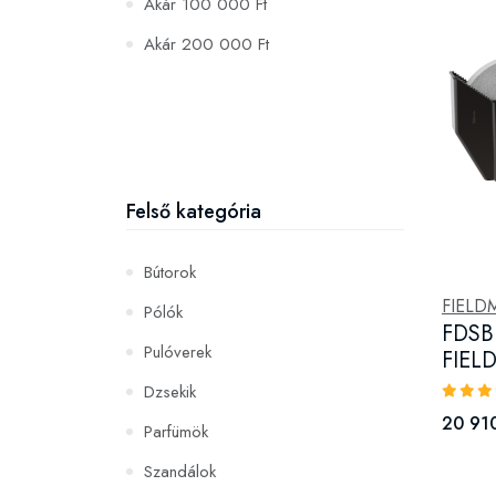
Akár 100 000 Ft
Akár 200 000 Ft
Felső kategória
Bútorok
FIEL
Pólók
FDSB 
Pulóverek
FIE
Dzsekik
20 910
Parfümök
Szandálok