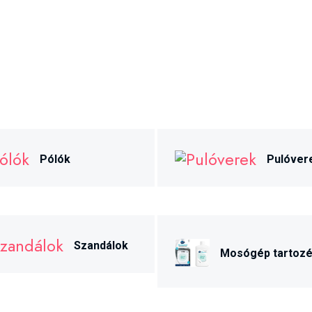
Pólók
Pulóver
Szandálok
Mosógép tartoz