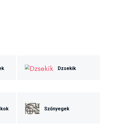
ek
Dzsekik
ékok
Szőnyegek