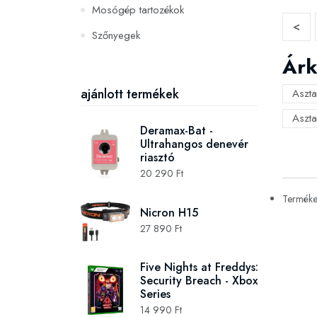
Mosógép tartozékok
<
Szőnyegek
Árk
PC és konzoljátékok
Szerszámok és gépek
ajánlott termékek
Aszta
Aszta
Deramax-Bat -
Ultrahangos denevér
riasztó
20 290 Ft
Termékek
Nicron H15
27 890 Ft
Five Nights at Freddys:
Security Breach - Xbox
Series
14 990 Ft