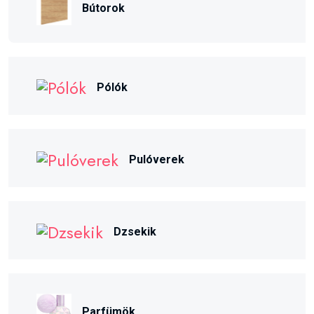
Bútorok
Pólók
Pulóverek
Dzsekik
Parfümök