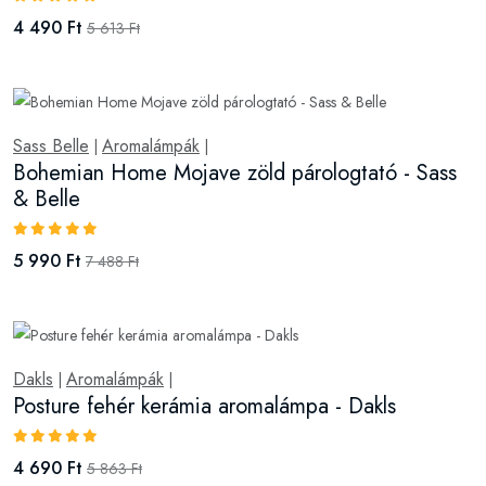
4 490 Ft
5 613 Ft
Sass Belle
Aromalámpák
|
|
Bohemian Home Mojave zöld párologtató - Sass
& Belle
5 990 Ft
7 488 Ft
Dakls
Aromalámpák
|
|
Posture fehér kerámia aromalámpa - Dakls
4 690 Ft
5 863 Ft