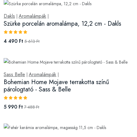
Dakls
Aromalámpák
|
|
Szürke porcelán aromalámpa, 12,2 cm - Dakls
4 490 Ft
5 613 Ft
Sass Belle
Aromalámpák
|
|
Bohemian Home Mojave terrakotta színű
párologtató - Sass & Belle
5 990 Ft
7 488 Ft