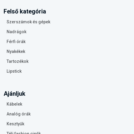
Felső kategória
Szerszámok és gépek
Nadrágok
Férfi órák
Nyakékek
Tartozékok
Lipstick
Ajánljuk
Kábelek
Analóg órák
Kesztyűk
Téli fashion cipők