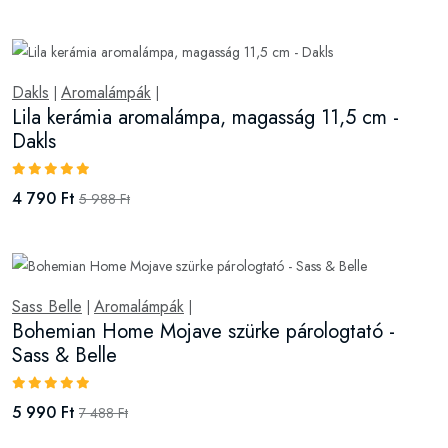
Dakls
Aromalámpák
|
|
Lila kerámia aromalámpa, magasság 11,5 cm -
Dakls
4 790 Ft
5 988 Ft
Sass Belle
Aromalámpák
|
|
Bohemian Home Mojave szürke párologtató -
Sass & Belle
5 990 Ft
7 488 Ft