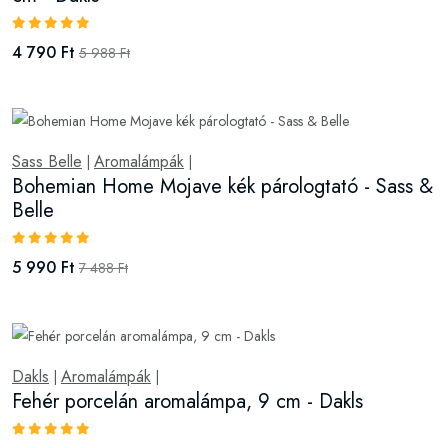
4 790 Ft
5 988 Ft
Sass Belle
Aromalámpák
|
|
Bohemian Home Mojave kék párologtató - Sass &
Belle
5 990 Ft
7 488 Ft
Dakls
Aromalámpák
|
|
Fehér porcelán aromalámpa, 9 cm - Dakls