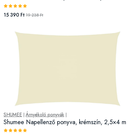
15 390 Ft
19 238 Ft
SHUMEE
Árnyékoló ponyvák
|
|
Shumee Napellenző ponyva, krémszín, 2,5×4 m