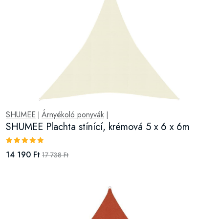
SHUMEE
Árnyékoló ponyvák
|
|
SHUMEE Plachta stínící, krémová 5 x 6 x 6m
14 190 Ft
17 738 Ft