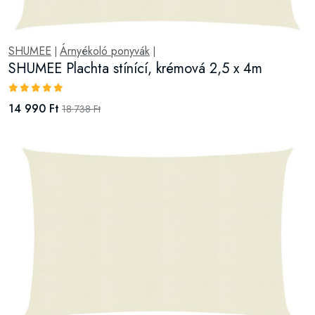
SHUMEE
Árnyékoló ponyvák
|
|
SHUMEE Plachta stínící, krémová 2,5 x 4m
14 990 Ft
18 738 Ft