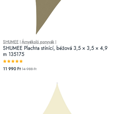
SHUMEE
Árnyékoló ponyvák
|
|
SHUMEE Plachta stínící, béžová 3,5 × 3,5 × 4,9
m 135175
11 990 Ft
14 988 Ft