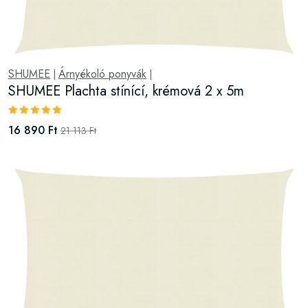
SHUMEE
Árnyékoló ponyvák
|
|
SHUMEE Plachta stínící, krémová 2 x 5m
16 890 Ft
21 113 Ft