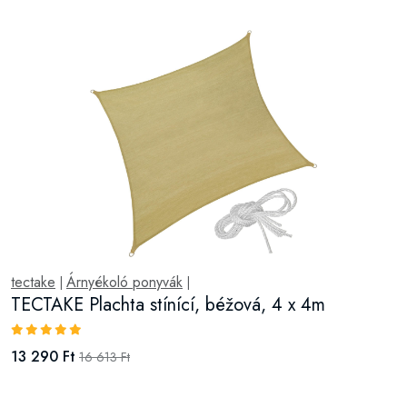
tectake
Árnyékoló ponyvák
|
|
TECTAKE Plachta stínící, béžová, 4 x 4m
13 290 Ft
16 613 Ft