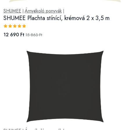
SHUMEE
Árnyékoló ponyvák
|
|
SHUMEE Plachta stínící, krémová 2 x 3,5 m
12 690 Ft
15 863 Ft