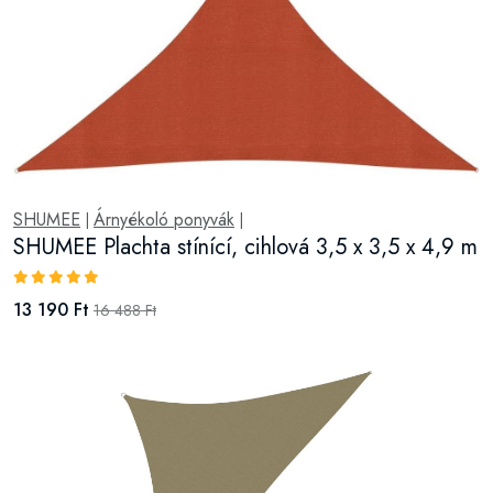
SHUMEE
Árnyékoló ponyvák
|
|
SHUMEE Plachta stínící, cihlová 3,5 x 3,5 x 4,9 m
13 190 Ft
16 488 Ft