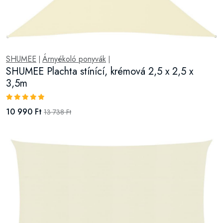
SHUMEE
Árnyékoló ponyvák
|
|
SHUMEE Plachta stínící, krémová 2,5 x 2,5 x
3,5m
10 990 Ft
13 738 Ft