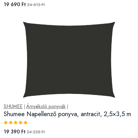
19 690 Ft
24 613 Ft
SHUMEE
Árnyékoló ponyvák
|
|
Shumee Napellenző ponyva, antracit, 2,5×3,5 m
19 390 Ft
24 238 Ft