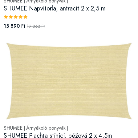
SHUMEE
Árnyékoló ponyvák
|
|
SHUMEE Napvitorla, antracit 2 x 2,5 m
15 890 Ft
19 863 Ft
SHUMEE
Árnyékoló ponyvák
|
|
SHUMEE Plachta stínící, béžová 2 x 4,5m