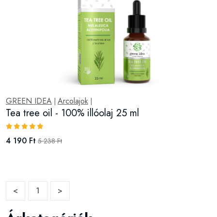
GREEN IDEA
Arcolajok
|
|
Tea tree oil - 100% illóolaj 25 ml
4 190 Ft
5 238 Ft
<
1
>