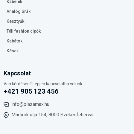
Kábelek
Analóg órák
Kesztyűk
Téli fashion cipők
Kabátok
Kések
Kapcsolat
Van kérdésed? Lépjen kapcsolatba velünk
+421 905 123 456
info@plazamax.hu
Mártírok útja 154, 8000 Székesfehérvár