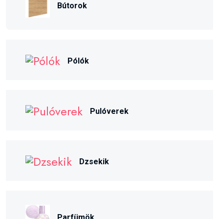
Bútorok
Pólók
Pulóverek
Dzsekik
Parfümök