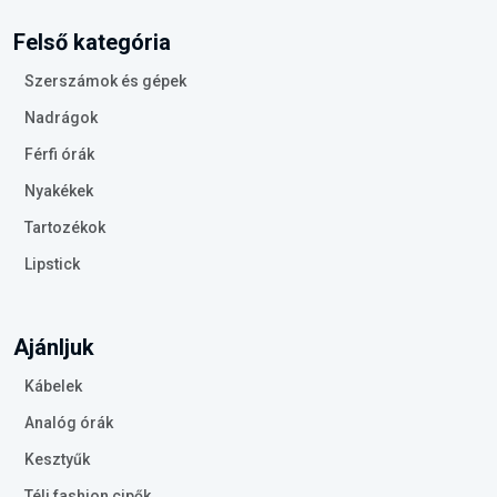
Felső kategória
Szerszámok és gépek
Nadrágok
Férfi órák
Nyakékek
Tartozékok
Lipstick
Ajánljuk
Kábelek
Analóg órák
Kesztyűk
Téli fashion cipők