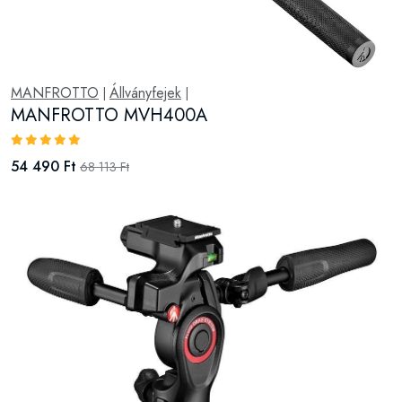
MANFROTTO
Állványfejek
|
|
MANFROTTO MVH400A
54 490 Ft
68 113 Ft