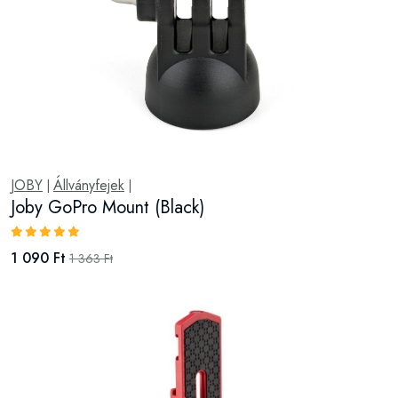
JOBY
Állványfejek
|
|
Joby GoPro Mount (Black)
1 090 Ft
1 363 Ft