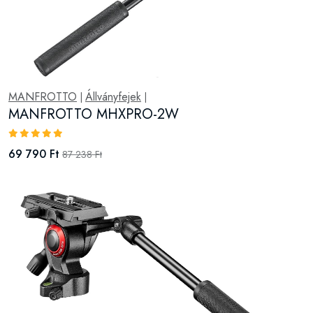
MANFROTTO
Állványfejek
|
|
MANFROTTO MHXPRO-2W
69 790 Ft
87 238 Ft