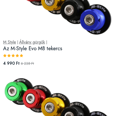
M Style
Állvány görgők
|
|
Az M-Style Evo M8 tekercs
4 990 Ft
6 238 Ft