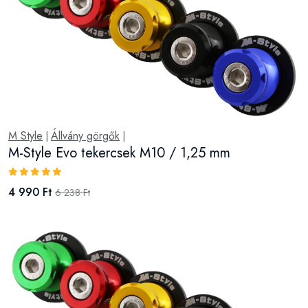
M Style
Állvány görgők
|
|
M-Style Evo tekercsek M10 / 1,25 mm
4 990 Ft
6 238 Ft