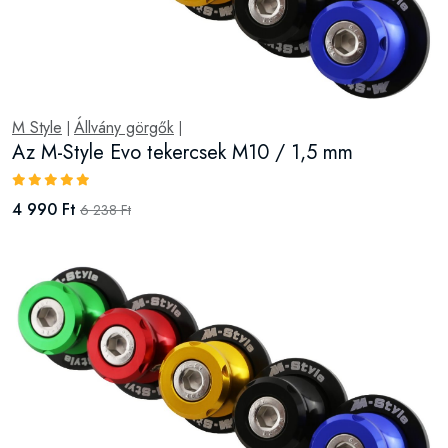
M Style
Állvány görgők
|
|
Az M-Style Evo tekercsek M10 / 1,5 mm
4 990 Ft
6 238 Ft