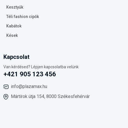
Kesztyűk
Téli fashion cipők
Kabátok
Kések
Kapcsolat
Van kérdésed? Lépjen kapcsolatba velünk
+421 905 123 456
info@plazamax.hu
Mártírok útja 154, 8000 Székesfehérvár