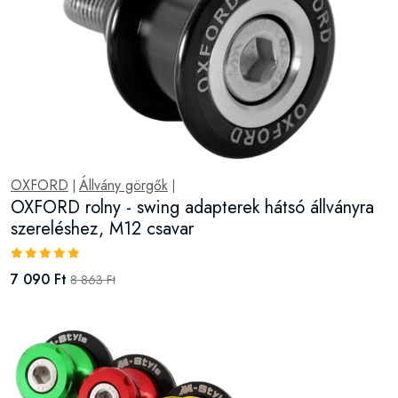
OXFORD
Állvány görgők
|
|
OXFORD rolny - swing adapterek hátsó állványra
szereléshez, M12 csavar
7 090 Ft
8 863 Ft