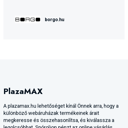
borgo.hu
PlazaMAX
A plazamax.hu lehetőséget kínál Önnek arra, hogy a
különböző webáruházak termékeinek árait
megkeresse és összehasonlítsa, és kiválassza a
legolcsóbbat. Spóroljon pénzt az online vásárlás