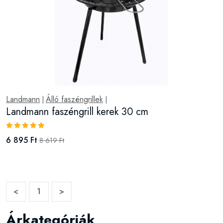
Landmann
Álló faszéngrillek
|
|
Landmann faszéngrill kerek 30 cm
6 895 Ft
8 619 Ft
<
1
>
Árkategóriák