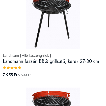
Landmann
Álló faszéngrillek
|
|
Landmann faszén BBQ grillsütő, kerek 27-30 cm
7 955 Ft
9 944 Ft