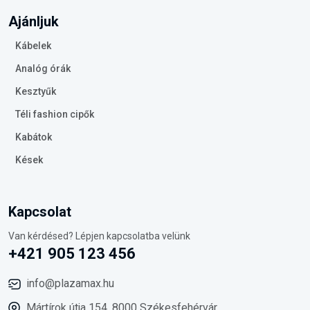
Ajánljuk
Kábelek
Analóg órák
Kesztyűk
Téli fashion cipők
Kabátok
Kések
Kapcsolat
Van kérdésed? Lépjen kapcsolatba velünk
+421 905 123 456
info@plazamax.hu
Mártírok útja 154, 8000 Székesfehérvár