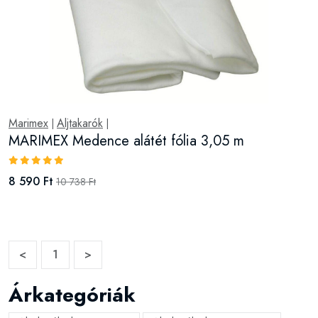
Marimex
Aljtakarók
|
|
MARIMEX Medence alátét fólia 3,05 m
8 590 Ft
10 738 Ft
<
1
>
Árkategóriák