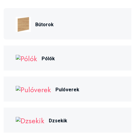
Bútorok
Pólók
Pulóverek
Dzsekik