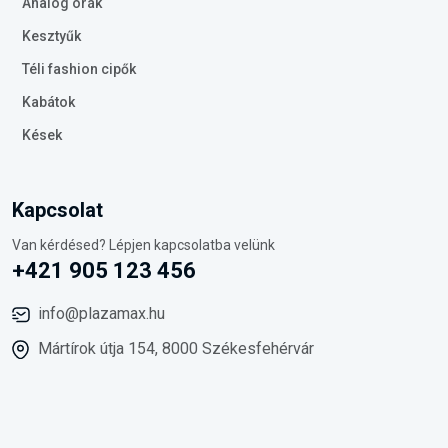
Analóg órák
Kesztyűk
Téli fashion cipők
Kabátok
Kések
Kapcsolat
Van kérdésed? Lépjen kapcsolatba velünk
+421 905 123 456
info@plazamax.hu
Mártírok útja 154, 8000 Székesfehérvár