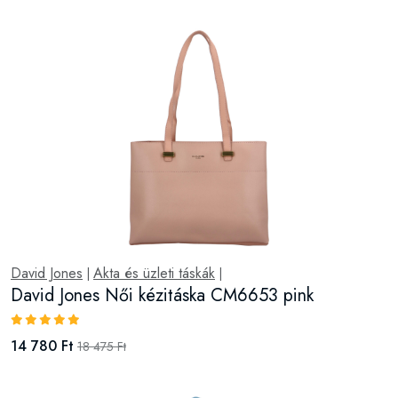
David Jones
Akta és üzleti táskák
|
|
David Jones Női kézitáska CM6653 l.blue
14 780 Ft
18 475 Ft