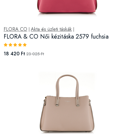
FLORA CO
Akta és üzleti táskák
|
|
FLORA & CO Női kézitáska 2579 beige taupe
18 420 Ft
23 025 Ft