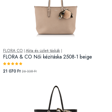
FLORA CO
Akta és üzleti táskák
|
|
FLORA & CO Női kézitáska 2508-1 noir
21 070 Ft
26 338 Ft