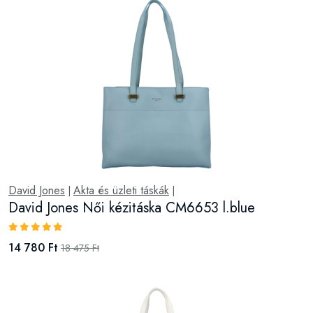
David Jones
Akta és üzleti táskák
|
|
David Jones Női kézitáska CM6653 white
14 780 Ft
18 475 Ft