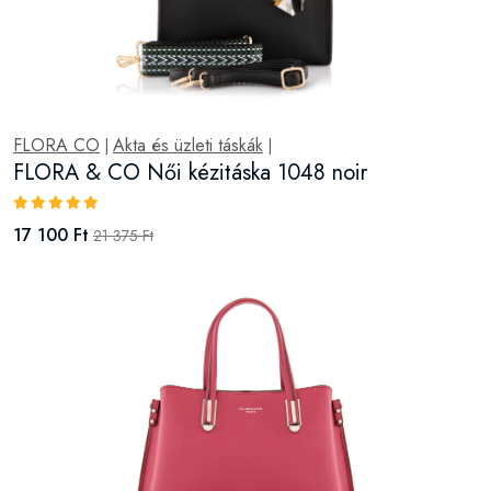
FLORA CO
Akta és üzleti táskák
|
|
FLORA & CO Női kézitáska 2579 fuchsia
18 420 Ft
23 025 Ft