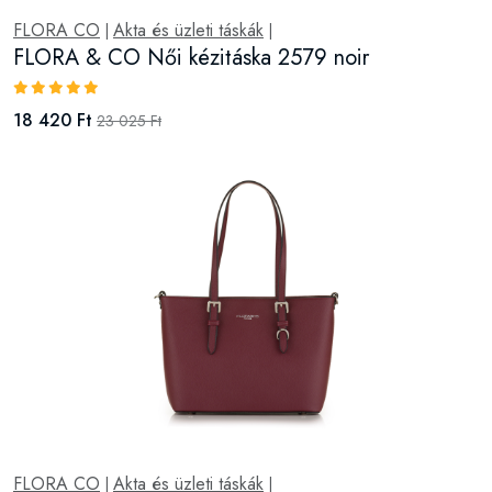
FLORA CO
Akta és üzleti táskák
|
|
FLORA & CO Női kézitáska 9179 bordoux
21 070 Ft
26 338 Ft