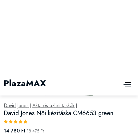
14 780 Ft
18 475 Ft
David Jones
Akta és üzleti táskák
|
|
David Jones Női kézitáska CM6653 pink
14 780 Ft
18 475 Ft