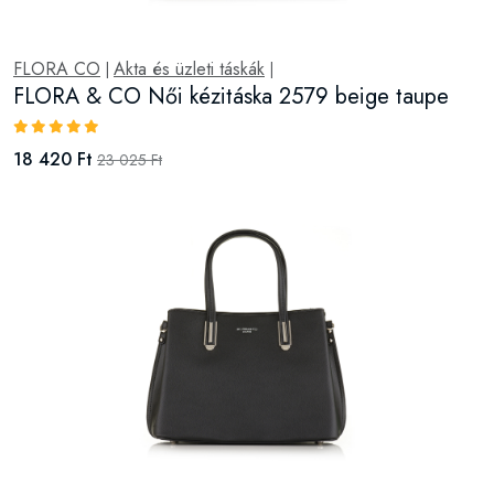
FLORA CO
Akta és üzleti táskák
|
|
FLORA & CO Női kézitáska 2579 noir
18 420 Ft
23 025 Ft