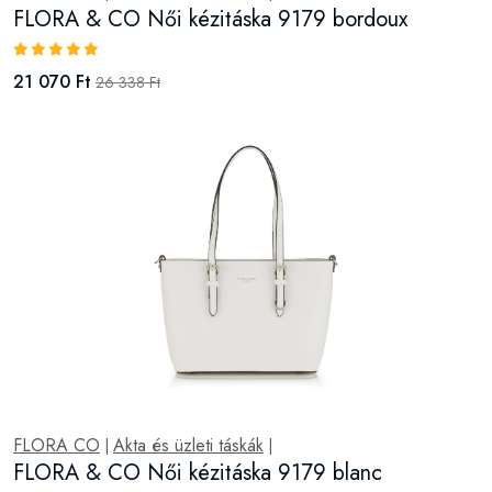
FLORA CO
Akta és üzleti táskák
|
|
FLORA & CO Női kézitáska 9179 blanc
21 070 Ft
26 338 Ft
FLORA CO
Akta és üzleti táskák
|
|