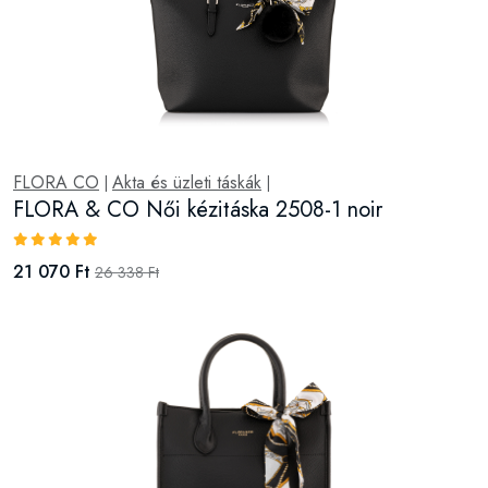
FLORA CO
Akta és üzleti táskák
|
|
FLORA & CO Női kézitáska 1048 noir
17 100 Ft
21 375 Ft