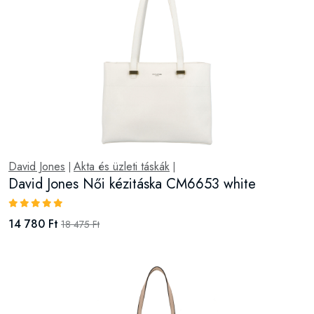
FLORA CO
Akta és üzleti táskák
|
|
FLORA & CO Női kézitáska 2508-1 beige
21 070 Ft
26 338 Ft