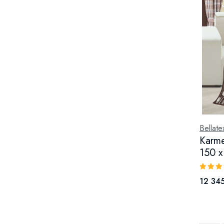
Bellate
Karme
150 
12 345