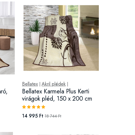
Bellatex
Akril plédek
|
|
ró,
Bellatex Karmela Plus Kerti
virágok pléd, 150 x 200 cm
14 995 Ft
18 744 Ft