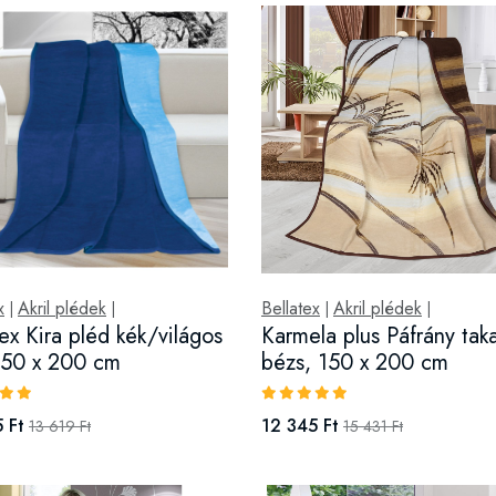
x
Akril plédek
Bellatex
Akril plédek
|
|
|
|
tex Kira pléd kék/világos
Karmela plus Páfrány taka
150 x 200 cm
bézs, 150 x 200 cm
 Ft
12 345 Ft
13 619 Ft
15 431 Ft