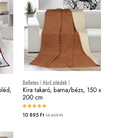
Bellatex
Akril plédek
|
|
pléd,
Kira takaró, barna/bézs, 150 x
200 cm
10 895 Ft
13 619 Ft