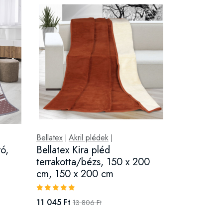
Bellatex
Akril plédek
|
|
ró,
Bellatex Kira pléd
terrakotta/bézs, 150 x 200
cm, 150 x 200 cm
11 045 Ft
13 806 Ft