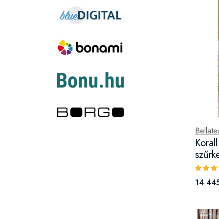
Bellate
Koral
szűrk
14 445