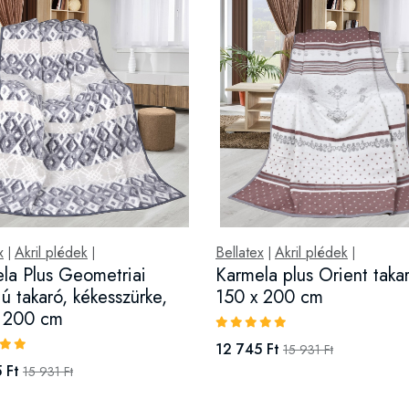
x
Akril plédek
Bellatex
Akril plédek
|
|
|
|
la Plus Geometriai
Karmela plus Orient taka
jú takaró, kékesszürke,
150 x 200 cm
x 200 cm
12 745 Ft
15 931 Ft
 Ft
15 931 Ft