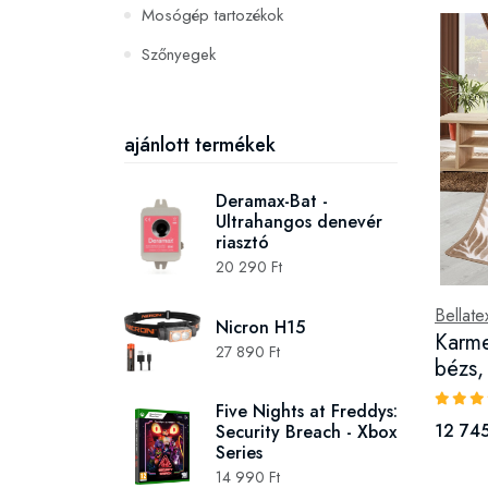
Mosógép tartozékok
Szőnyegek
PC és konzoljátékok
Szerszámok és gépek
ajánlott termékek
Deramax-Bat -
Ultrahangos denevér
riasztó
20 290 Ft
Bellate
Nicron H15
Karme
27 890 Ft
bézs,
Five Nights at Freddys:
12 745
Security Breach - Xbox
Series
14 990 Ft