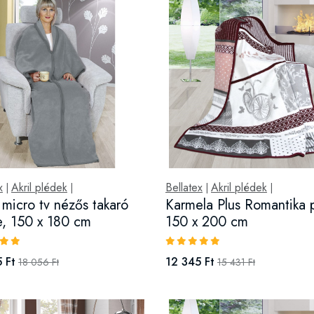
x
Akril plédek
Bellatex
Akril plédek
|
|
|
|
l micro tv nézős takaró
Karmela Plus Romantika 
e, 150 x 180 cm
150 x 200 cm
 Ft
12 345 Ft
18 056 Ft
15 431 Ft