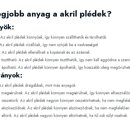
egjobb anyag a akril plédek?
yök:
Az akril plédek könnyűek, így könnyen szállíthatók és tárolhatók.
 Az akril plédek vízállóak, így nem szívják be a nedvességet.
ó: Az akril plédek ellenállnak a kopásnak és az ázásnak.
tisztítható: Az akril plédek könnyen tisztíthatók, így nem kell aggódnia a szen
ápolható: Az akril plédek könnyen ápolhatók, így hosszabb ideig megőrizheti
rányok:
z akril plédek drágábbak, mint más anyagok.
 megsérülnek: Az akril plédek könnyen megsérülnek, így könnyen elhasználó
összetörik: Az akril plédek nagyon könnyen összetörhetnek, ha nem megfelel
elszíneződnek: Az akril plédek könnyen elszíneződnek, ha nem megfelelően t
eltörik: Az akril plédek nagyon könnyen eltörhetnek, ha túl sok súlyt viselnek.