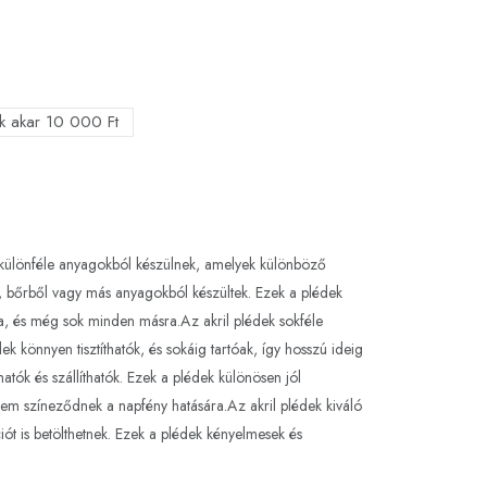
ek akar 10 000 Ft
ek különféle anyagokból készülnek, amelyek különböző
, bőrből vagy más anyagokból készültek. Ezek a plédek
ra, és még sok minden másra.Az akril plédek sokféle
ek könnyen tisztíthatók, és sokáig tartóak, így hosszú ideig
atók és szállíthatók. Ezek a plédek különösen jól
 nem színeződnek a napfény hatására.Az akril plédek kiváló
ót is betölthetnek. Ezek a plédek kényelmesek és