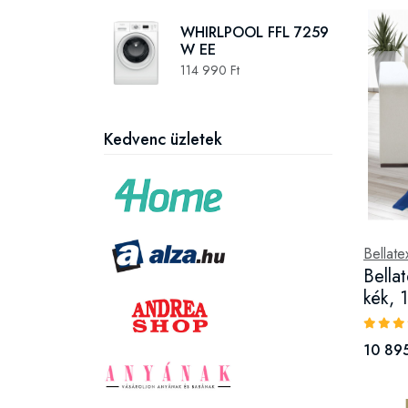
WHIRLPOOL FFL 7259
W EE
114 990 Ft
Kedvenc üzletek
Bellate
Bella
kék, 
10 895