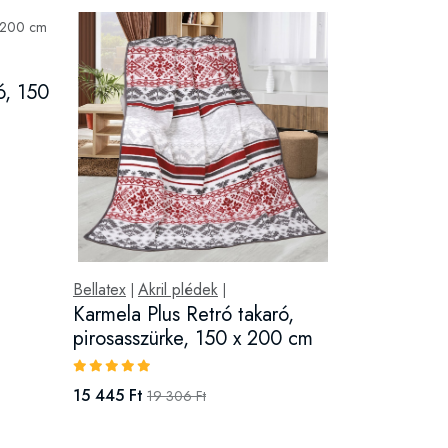
ó, 150
Bellatex
Akril plédek
|
|
Karmela Plus Retró takaró,
pirosasszürke, 150 x 200 cm
15 445 Ft
19 306 Ft