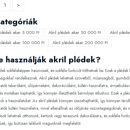
1
>
ategóriák
 plédek akar 5 000 Ft
Akril plédek akar 50 000 Ft
Akril pléd
 plédek akar 100 000 Ft
Akril plédek akar 200 000 Ft
e használják akril plédek?
édek sokféleképpen hasznosak, és sokféle funkciót tölthetnek be. Ezek a pléd
ságokkal rendelkeznek. Akril plédek lehetnek szövetből, műanyagból, gumiból
atók takaróként, ülőpárnaként, dekorációként, kültéri használatra, árnyékolás
és mintában kaphatók, így könnyen illeszthetők bármilyen stílushoz. Ezek a pléd
jük a használatukat. Az akril plédek könnyen összehajthatók, így könnyen tárolh
atók kültéri használatra, mivel ellenállnak az időjárási viszontagságoknak, és
ok lehetnek otthonunk, kertünk vagy teraszunk dekorálására, és sokféle funkci
úak, így biztosan találunk magunknak megfelelőt.