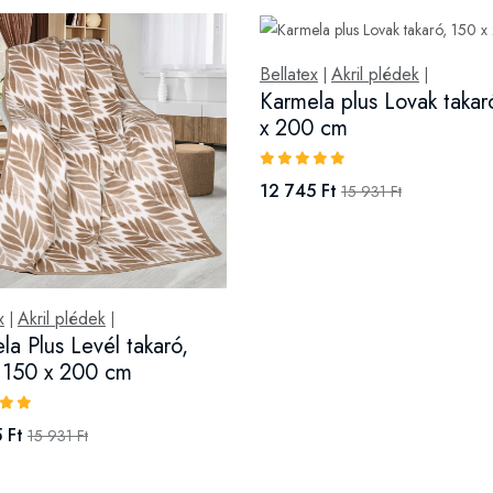
Bellatex
Akril plédek
|
|
Karmela plus Lovak takar
x 200 cm
12 745 Ft
15 931 Ft
x
Akril plédek
|
|
la Plus Levél takaró,
 150 x 200 cm
 Ft
15 931 Ft