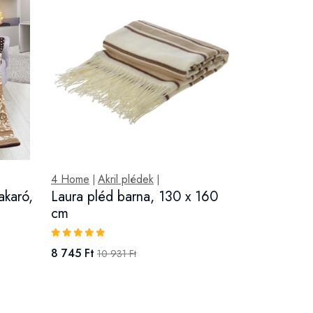
4 Home
Akril plédek
|
|
akaró,
Laura pléd barna, 130 x 160
cm
8 745 Ft
10 931 Ft