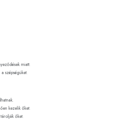
nyeződések miatt.
 a szépségüket.
dhatnak.
ően kezelik őket.
árolják őket.