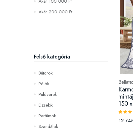
Akár 100 000 Ft
Akár 200 000 Ft
Felső kategória
Bútorok
Bellate
Pólók
Karme
Pulóverek
mintá
150 
Dzsekik
Parfümök
12 745
Szandálok