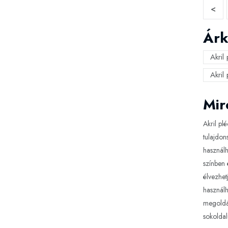
<
Árk
Akril
Akril
Mir
Akril pl
tulajdon
használh
színben 
élvezhet
használh
megoldás
sokoldal