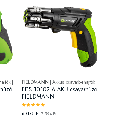
ajtók
FIELDMANN
Akkus csavarbehajtók
|
|
|
rhúzó
FDS 10102-A AKU csavarhúzó
FIELDMANN
6 075 Ft
7 594 Ft