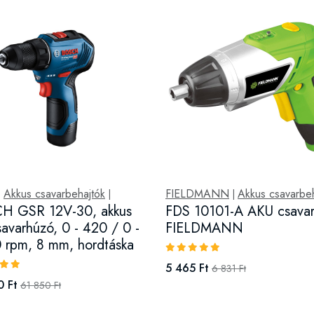
Akkus csavarbehajtók
FIELDMANN
Akkus csavarbeh
|
|
|
H GSR 12V-30, akkus
FDS 10101-A AKU csava
savarhúzó, 0 - 420 / 0 -
FIELDMANN
 rpm, 8 mm, hordtáska
5 465 Ft
6 831 Ft
0 Ft
61 850 Ft