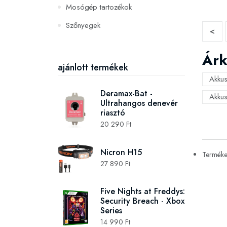
Mosógép tartozékok
Szőnyegek
<
PC és konzoljátékok
Árk
Szerszámok és gépek
ajánlott termékek
Akkus
Deramax-Bat -
Akkus
Ultrahangos denevér
riasztó
20 290 Ft
Nicron H15
Termékek
27 890 Ft
Five Nights at Freddys:
Security Breach - Xbox
Series
14 990 Ft