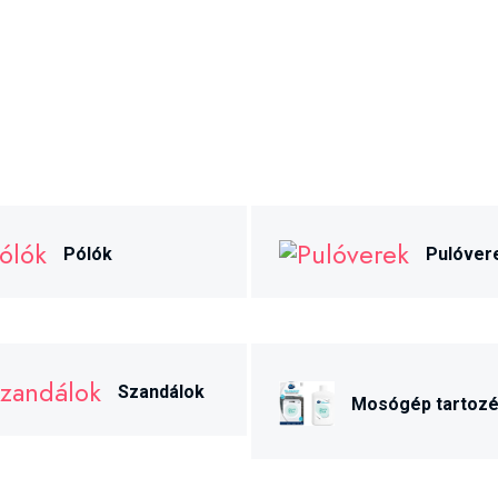
Pólók
Pulóver
Szandálok
Mosógép tartoz