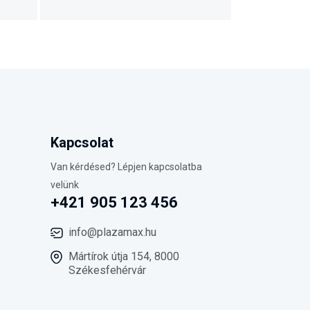
Kapcsolat
Van kérdésed? Lépjen kapcsolatba
velünk
+421 905 123 456
info@plazamax.hu
Mártírok útja 154, 8000
Székesfehérvár