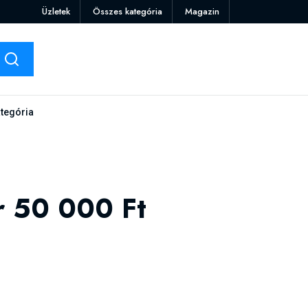
Üzletek
Összes kategória
Magazin
tegória
r 50 000 Ft