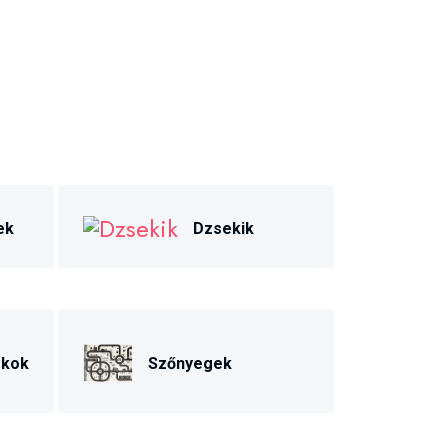
ek
Dzsekik
ékok
Szőnyegek