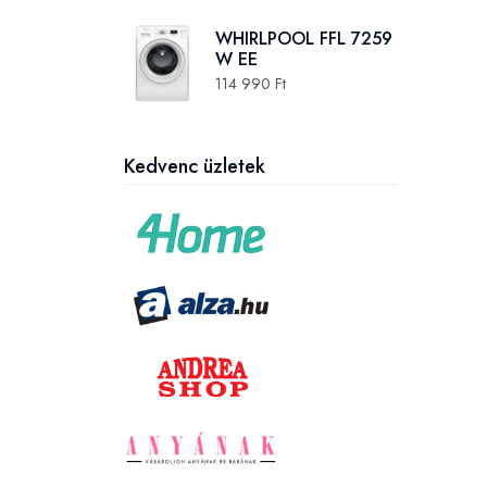
WHIRLPOOL FFL 7259
W EE
114 990 Ft
Kedvenc üzletek