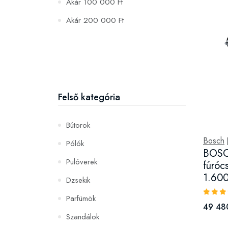
Akár 100 000 Ft
Akár 200 000 Ft
Felső kategória
Bútorok
Bosch
Pólók
BOSC
Pulóverek
fúróc
1.600
Dzsekik
Parfümök
49 48
Szandálok