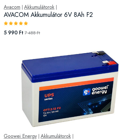
Avacom
Akkumulátorok
|
|
AVACOM Akkumulátor 6V 8Ah F2
5 990 Ft
7 488 Ft
Goowei Energy
Akkumulátorok
|
|