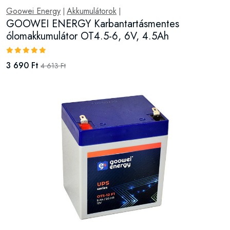
Goowei Energy
Akkumulátorok
|
|
GOOWEI ENERGY Karbantartásmentes
ólomakkumulátor OT4.5-6, 6V, 4.5Ah
3 690 Ft
4 613 Ft