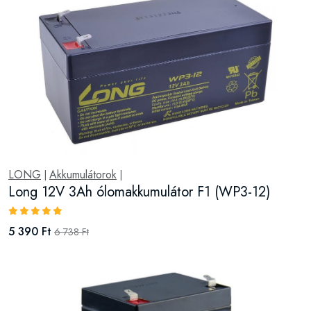
LONG
Akkumulátorok
|
|
Long 12V 3Ah ólomakkumulátor F1 (WP3-12)
5 390 Ft
6 738 Ft