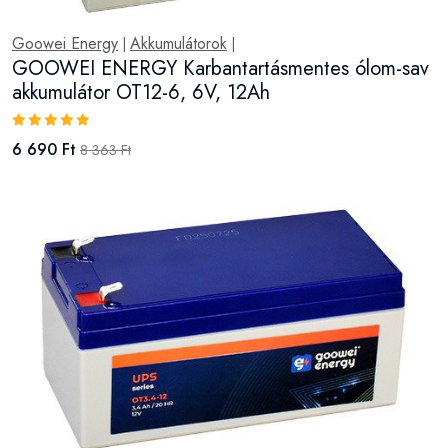
Goowei Energy
Akkumulátorok
|
|
GOOWEI ENERGY Karbantartásmentes ólom-sav
akkumulátor OT12-6, 6V, 12Ah
6 690 Ft
8 363 Ft