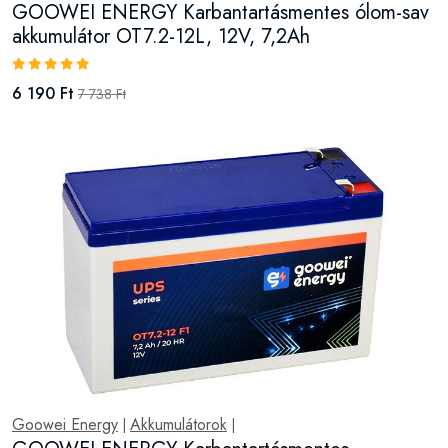
GOOWEI ENERGY Karbantartásmentes ólom-sav
akkumulátor OT7.2-12L, 12V, 7,2Ah
6 190 Ft
7 738 Ft
Goowei Energy
Akkumulátorok
|
|