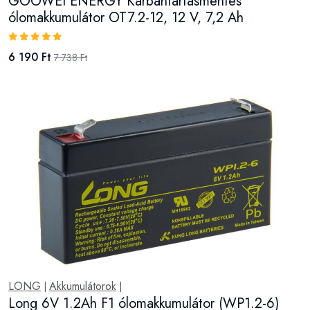
GOOWEI ENERGY Karbantartásmentes
ólomakkumulátor OT7.2-12, 12 V, 7,2 Ah
6 190 Ft
7 738 Ft
LONG
Akkumulátorok
|
|
Long 6V 1.2Ah F1 ólomakkumulátor (WP1.2-6)