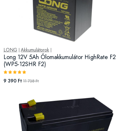
LONG
Akkumulátorok
|
|
Long 12V 5Ah Ólomakkumulátor HighRate F2
(WP5-12SHR F2)
9 390 Ft
11 738 Ft