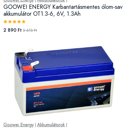
|
|
GOOWEI ENERGY Karbantartásmentes ólom-sav
akkumulátor OT1.3-6, 6V, 1.3Ah
2 890 Ft
3 613 Ft
Goowei Energy
Akkumulátorok
|
|