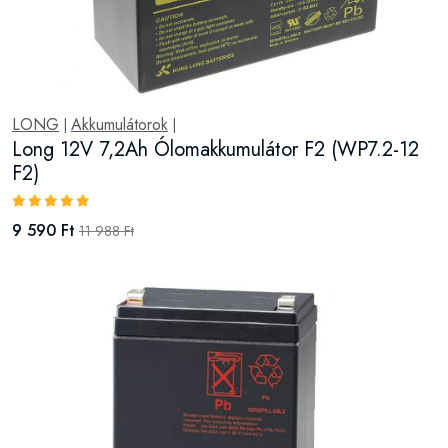
LONG
Akkumulátorok
|
|
Long 12V 7,2Ah Ólomakkumulátor F2 (WP7.2-12
F2)
9 590 Ft
11 988 Ft