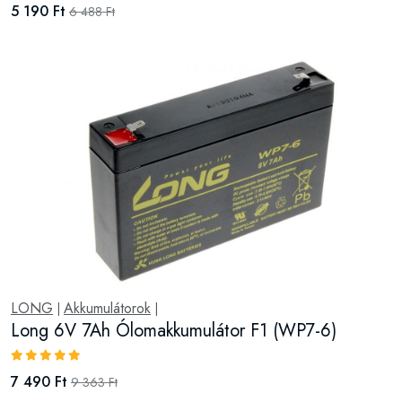
5 190 Ft
6 488 Ft
LONG
Akkumulátorok
|
|
Long 6V 7Ah Ólomakkumulátor F1 (WP7-6)
7 490 Ft
9 363 Ft