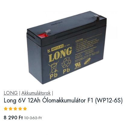
LONG
Akkumulátorok
|
|
Long 6V 12Ah Ólomakkumulátor F1 (WP12-6S)
8 290 Ft
10 363 Ft