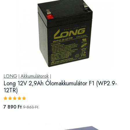
LONG
Akkumulátorok
|
|
Long 12V 2,9Ah Ólomakkumulátor F1 (WP2.9-
12TR)
7 890 Ft
9 863 Ft