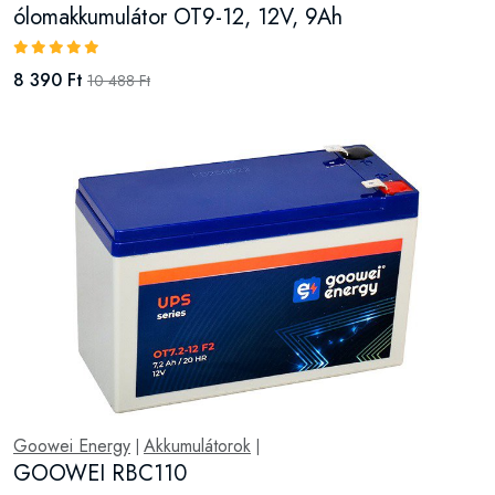
ólomakkumulátor OT9-12, 12V, 9Ah
8 390 Ft
10 488 Ft
Goowei Energy
Akkumulátorok
|
|
GOOWEI RBC110