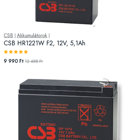
CSB
Akkumulátorok
|
|
CSB HR1221W F2, 12V, 5,1Ah
9 990 Ft
12 488 Ft