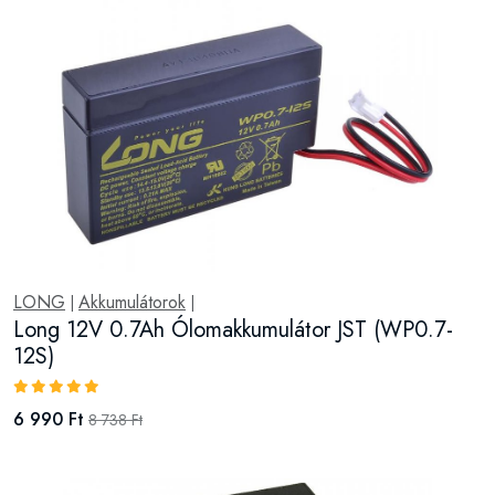
LONG
Akkumulátorok
|
|
Long 12V 0.7Ah Ólomakkumulátor JST (WP0.7-
12S)
6 990 Ft
8 738 Ft