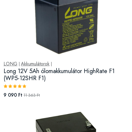
LONG
Akkumulátorok
|
|
Long 12V 5Ah ólomakkumulátor HighRate F1
(WP5-12SHR F1)
9 090 Ft
11 363 Ft