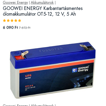
Goowei Energy
Akkumulátorok
|
|
GOOWEI ENERGY Karbantartásmentes
ólomakkumulátor OT5-12, 12 V, 5 Ah
6 090 Ft
7 613 Ft
Goowei Energy
Akkumulátorok