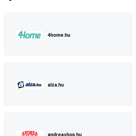
4home.hu
alza.hu
andreashop.hu