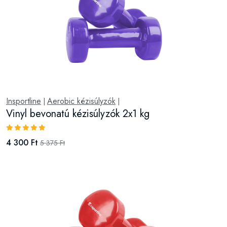
Insportline
Aerobic kézisúlyzók
|
|
Vinyl bevonatú kézisúlyzók 2x1 kg
4 300 Ft
5 375 Ft