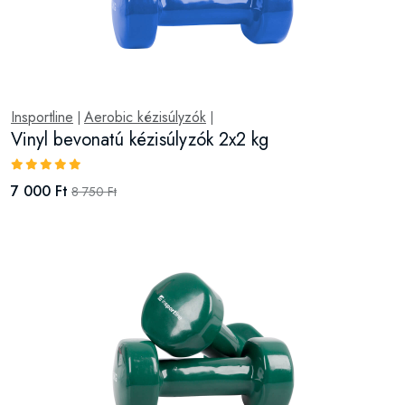
Insportline
Aerobic kézisúlyzók
|
|
Vinyl bevonatú kézisúlyzók 2x2 kg
7 000 Ft
8 750 Ft