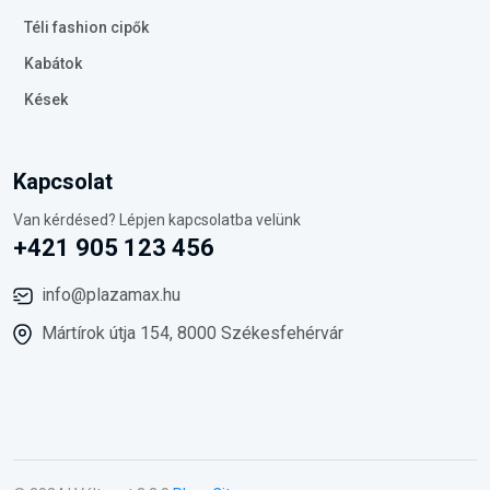
Téli fashion cipők
Kabátok
Kések
Kapcsolat
Van kérdésed? Lépjen kapcsolatba velünk
+421 905 123 456
info@plazamax.hu
Mártírok útja 154, 8000 Székesfehérvár