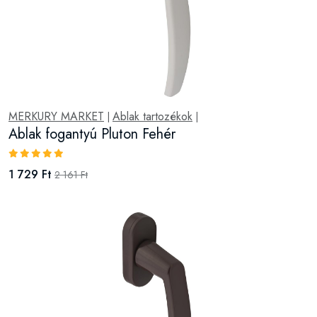
MERKURY MARKET
Ablak tartozékok
|
|
Ablak fogantyú Pluton Fehér
1 729 Ft
2 161 Ft