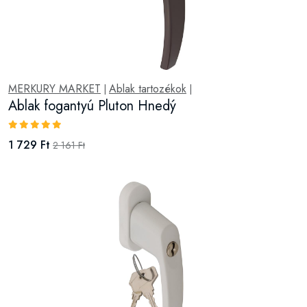
MERKURY MARKET
Ablak tartozékok
|
|
Ablak fogantyú Pluton Hnedý
1 729 Ft
2 161 Ft