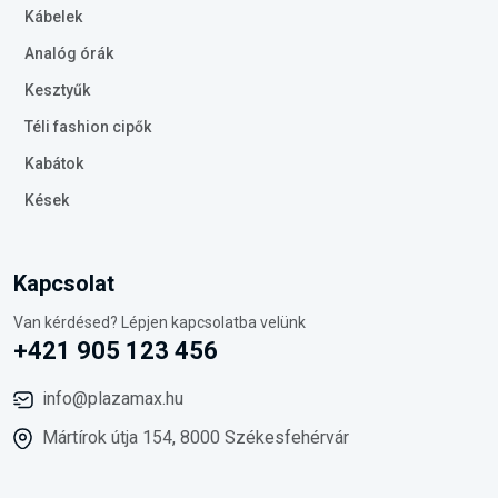
Kábelek
Analóg órák
Kesztyűk
Téli fashion cipők
Kabátok
Kések
Kapcsolat
Van kérdésed? Lépjen kapcsolatba velünk
+421 905 123 456
info@plazamax.hu
Mártírok útja 154, 8000 Székesfehérvár