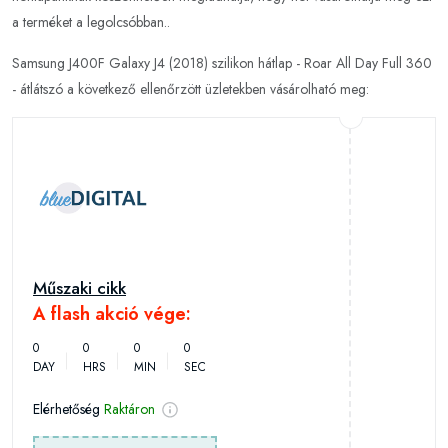
a terméket a legolcsóbban..
Samsung J400F Galaxy J4 (2018) szilikon hátlap - Roar All Day Full 360
- átlátszó a következő ellenőrzött üzletekben vásárolható meg:
Műszaki cikk
A flash akció vége:
0
0
0
0
DAY
HRS
MIN
SEC
Elérhetőség
Raktáron