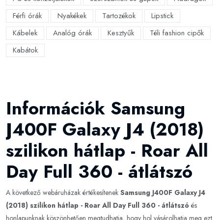
Férfi órák
Nyakékek
Tartozékok
Lipstick
Kábelek
Analóg órák
Kesztyűk
Téli fashion cipők
Kabátok
Információk Samsung
J400F Galaxy J4 (2018)
szilikon hátlap - Roar All
Day Full 360 - átlátszó
A következő webáruházak értékesítenek
Samsung J400F Galaxy J4
(2018) szilikon hátlap - Roar All Day Full 360 - átlátszó
és
honlapunknak köszönhetően megtudhatja, hogy hol vásárolhatja meg ezt