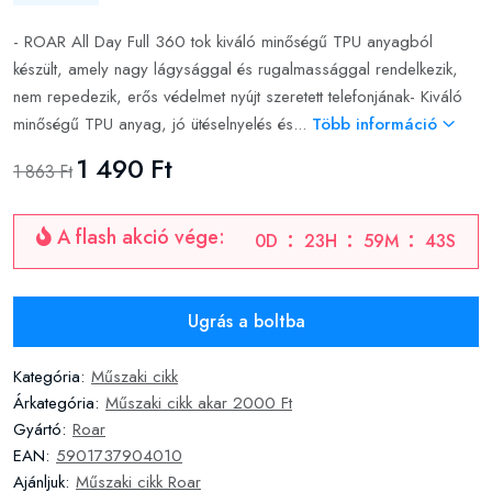
- ROAR All Day Full 360 tok kiváló minőségű TPU anyagból
készült, amely nagy lágysággal és rugalmassággal rendelkezik,
nem repedezik, erős védelmet nyújt szeretett telefonjának- Kiváló
minőségű TPU anyag, jó ütéselnyelés és...
Több információ
1 490 Ft
1 863 Ft
A flash akció vége:
0
D
23
H
59
M
43
S
Ugrás a boltba
Kategória:
Műszaki cikk
Árkategória:
Műszaki cikk akar 2000 Ft
Gyártó:
Roar
EAN:
5901737904010
Ajánljuk:
Műszaki cikk Roar