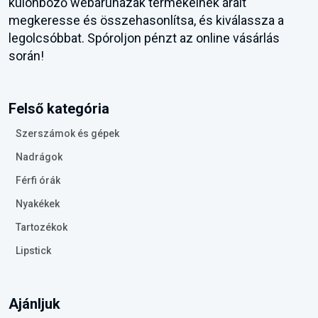
különböző webáruházak termékeinek árait
megkeresse és összehasonlítsa, és kiválassza a
legolcsóbbat. Spóroljon pénzt az online vásárlás
során!
Felső kategória
Szerszámok és gépek
Nadrágok
Férfi órák
Nyakékek
Tartozékok
Lipstick
Ajánljuk