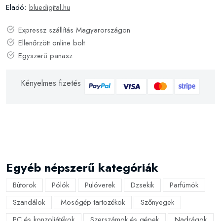
Eladó:
bluedigital.hu
Expressz szállítás Magyarországon
Ellenőrzött online bolt
Egyszerű panasz
Kényelmes fizetés
Egyéb népszerű kategóriák
Bútorok
Pólók
Pulóverek
Dzsekik
Parfümök
Szandálok
Mosógép tartozékok
Szőnyegek
PC és konzoljátékok
Szerszámok és gépek
Nadrágok