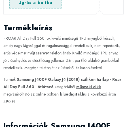
Ugrás a boltba
Termékleírás
- ROAR All Day Full 360 tok kiváló minőségű TPU anyagból készült,
amely nagy lágysággal és rugalmassággal rendelkezik, nem repedezik,
erős védelmet nyújt szeretett telefonjának- Kiváló minőségű TPU anyag,
jó ütéselnyelés és ütésállóság jellemzi- Zárt, porálló oldalsó gombokkal
rendelkezik- Megóvja telefonját az ütésektől és karcolásoktól
Termék
Samsung J400F Galaxy J4 (2018) szilikon hátlap - Roar
All Day Full 360 - átlátszó
kategóriából
műszaki cikk
megvásárolható az online boltban
bluedigital.hu
a következő áron 1
490 Ft.
Információk Samsung J400F