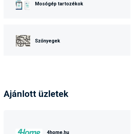
Mosógép tartozékok
Szőnyegek
Ajánlott üzletek
4home.hu