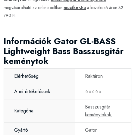
megvásárolható az online boltban
muziker.hu
a következő áron 32
790 Ft.
Információk Gator GL-BASS
Lightweight Bass Basszusgitár
keménytok
Elérhetőség
Raktáron
A mi értékelésünk
⭐⭐⭐⭐⭐
Basszusgitár
Kategória
keménytokok
,
Gyártó
Gator