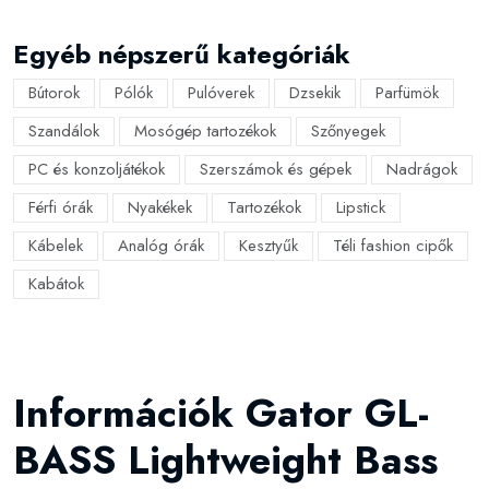
Egyéb népszerű kategóriák
Bútorok
Pólók
Pulóverek
Dzsekik
Parfümök
Szandálok
Mosógép tartozékok
Szőnyegek
PC és konzoljátékok
Szerszámok és gépek
Nadrágok
Férfi órák
Nyakékek
Tartozékok
Lipstick
Kábelek
Analóg órák
Kesztyűk
Téli fashion cipők
Kabátok
Információk Gator GL-
BASS Lightweight Bass