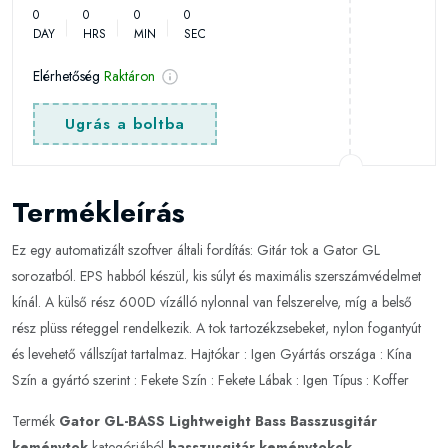
0
0
0
0
DAY
HRS
MIN
SEC
Elérhetőség
Raktáron
Ugrás a boltba
Termékleírás
Ez egy automatizált szoftver általi fordítás: Gitár tok a Gator GL
sorozatból. EPS habból készül, kis súlyt és maximális szerszámvédelmet
kínál. A külső rész 600D vízálló nylonnal van felszerelve, míg a belső
rész plüss réteggel rendelkezik. A tok tartozékzsebeket, nylon fogantyút
és levehető vállszíjat tartalmaz. Hajtókar : Igen Gyártás országa : Kína
Szín a gyártó szerint : Fekete Szín : Fekete Lábak : Igen Típus : Koffer
Termék
Gator GL-BASS Lightweight Bass Basszusgitár
keménytok
kategóriából
basszusgitár keménytokok