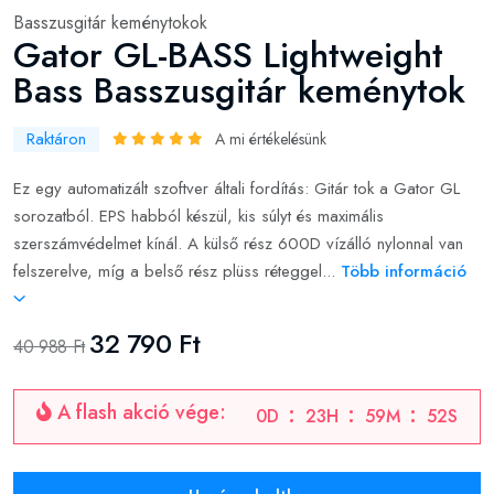
Basszusgitár keménytokok
Gator GL-BASS Lightweight
Bass Basszusgitár keménytok
Raktáron
A mi értékelésünk
Ez egy automatizált szoftver általi fordítás: Gitár tok a Gator GL
sorozatból. EPS habból készül, kis súlyt és maximális
szerszámvédelmet kínál. A külső rész 600D vízálló nylonnal van
felszerelve, míg a belső rész plüss réteggel...
Több információ
32 790 Ft
40 988 Ft
A flash akció vége:
0
D
23
H
59
M
51
S